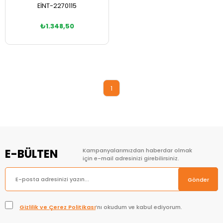
EİNT-2270115
₺1.348,50
Sepete Ekle
1
E-BÜLTEN
Kampanyalarımızdan haberdar olmak
için e-mail adresinizi girebilirsiniz.
Gönder
Gizlilik ve Çerez Politikası
’nı okudum ve kabul ediyorum.