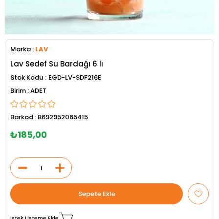
Marka
:
LAV
Lav Sedef Su Bardağı 6 lı
Stok Kodu
EGD-LV-SDF216E
ADET
Barkod
:
8692952065415
₺185,00
İstek Listeme Ekle