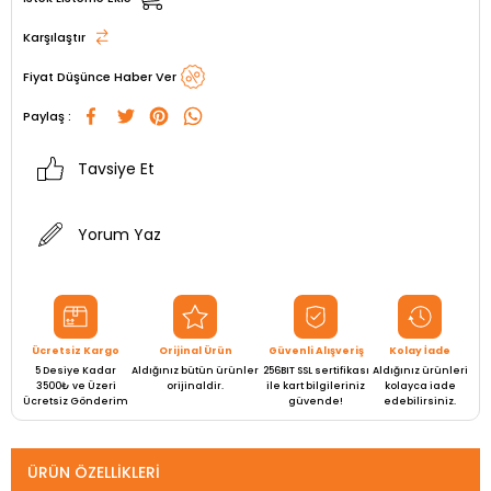
Karşılaştır
Fiyat Düşünce Haber Ver
Paylaş :
Tavsiye Et
Yorum Yaz
Ücretsiz Kargo
Orijinal Ürün
Güvenli Alışveriş
Kolay İade
5 Desiye Kadar
Aldığınız bütün ürünler
256BIT SSL sertifikası
Aldığınız ürünleri
3500₺ ve Üzeri
orijinaldir.
ile kart bilgileriniz
kolayca iade
Ücretsiz Gönderim
güvende!
edebilirsiniz.
ÜRÜN ÖZELLIKLERI