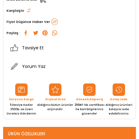
Karşılaştır
Fiyat Düşünce Haber Ver
Paylaş :
Tavsiye Et
Yorum Yaz
Ücretsiz Kargo
Orijinal Ürün
Güvenli Alışveriş
Kolay İade
5 Desiye Kadar
Aldığınız bütün ürünler
256BIT SSL sertifikası
Aldığınız ürünleri
3500₺ ve Üzeri
orijinaldir.
ile kart bilgileriniz
kolayca iade
Ücretsiz Gönderim
güvende!
edebilirsiniz.
ÜRÜN ÖZELLIKLERI