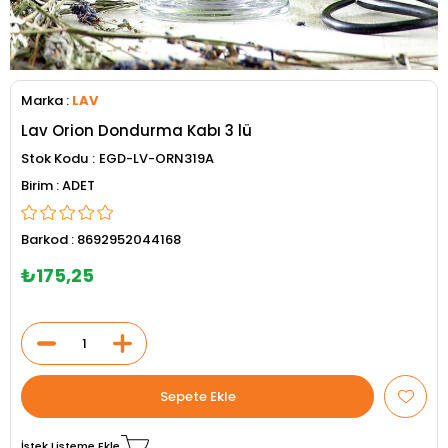
Marka
:
LAV
Lav Orion Dondurma Kabı 3 lü
Stok Kodu
EGD-LV-ORN319A
ADET
Barkod
:
8692952044168
₺175,25
İstek Listeme Ekle