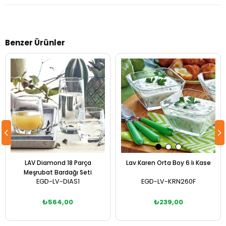
Benzer Ürünler
LAV Diamond 18 Parça
Lav Karen Orta Boy 6 lı Kase
Meşrubat Bardağı Seti
EGD-LV-DIAS1
EGD-LV-KRN260F
₺564,00
₺239,00