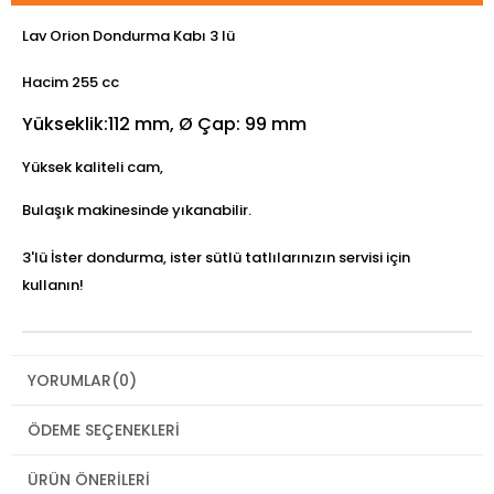
Lav Orion Dondurma Kabı 3 lü
Hacim 255 cc
Yükseklik:112 mm, Ø Çap: 99 mm
Yüksek kaliteli cam,
Bulaşık makinesinde yıkanabilir.
3'lü İster dondurma, ister sütlü tatlılarınızın servisi için
kullanın!
YORUMLAR
(0)
ÖDEME SEÇENEKLERI
ÜRÜN ÖNERILERI