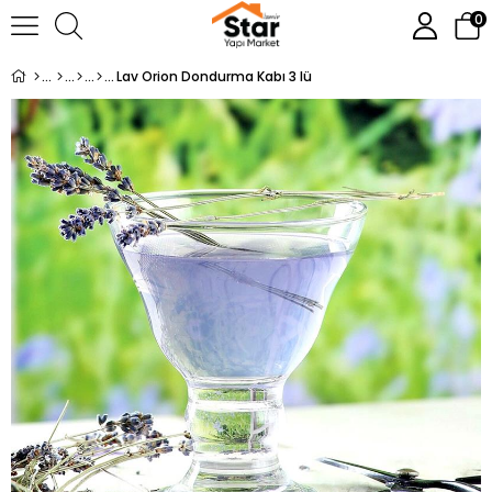
0
Lav Orion Dondurma Kabı 3 lü