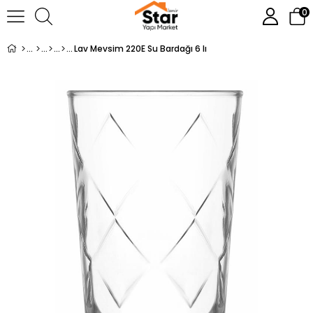
0
Lav Mevsim 220E Su Bardağı 6 lı