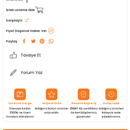
İstek Listeme Ekle
Karşılaştır
Fiyat Düşünce Haber Ver
Paylaş :
Tavsiye Et
Yorum Yaz
Ücretsiz Kargo
Orijinal Ürün
Güvenli Alışveriş
Kolay İade
5 Desiye Kadar
Aldığınız bütün ürünler
256BIT SSL sertifikası
Aldığınız ürünleri
3500₺ ve Üzeri
orijinaldir.
ile kart bilgileriniz
kolayca iade
Ücretsiz Gönderim
güvende!
edebilirsiniz.