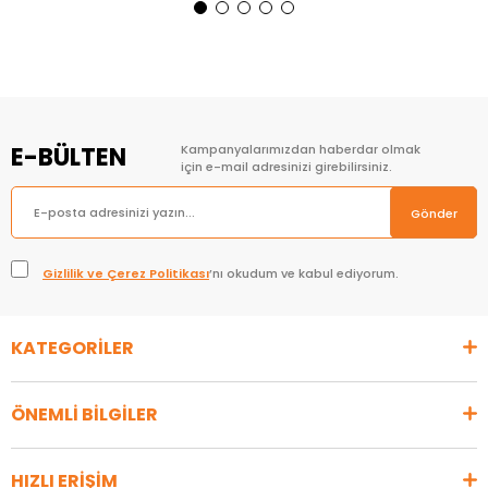
Sepete Ekle
Sepete Ekle
E-BÜLTEN
Kampanyalarımızdan haberdar olmak
için e-mail adresinizi girebilirsiniz.
Gönder
Gizlilik ve Çerez Politikası
’nı okudum ve kabul ediyorum.
KATEGORİLER
ÖNEMLİ BİLGİLER
HIZLI ERİŞİM