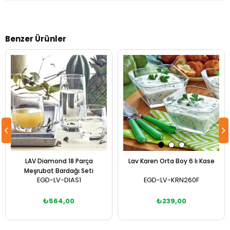
Benzer Ürünler
LAV Diamond 18 Parça
Lav Karen Orta Boy 6 lı Kase
Meşrubat Bardağı Seti
EGD-LV-DIAS1
EGD-LV-KRN260F
₺564,00
₺239,00