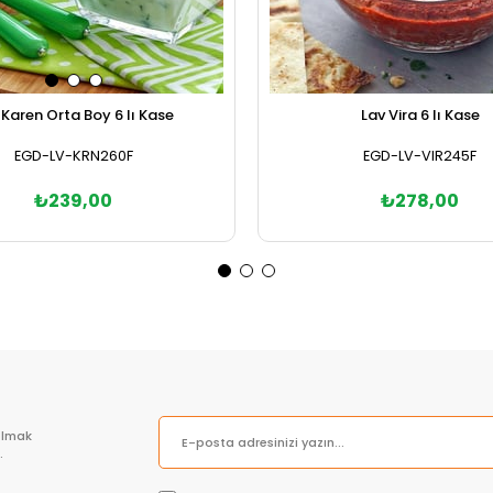
 Karen Orta Boy 6 lı Kase
Lav Vira 6 lı Kase
EGD-LV-KRN260F
EGD-LV-VIR245F
₺239,00
₺278,00
Sepete Ekle
Sepete Ekle
olmak
.