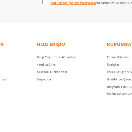
Gizlilik ve Çerez Politikası
’nı okudum ve kabul 
ER
HIZLI ERİŞİM
KURUMSA
Bilgi Toplumu Hizmetleri
Firma Bilgileri
Yeni Ürünler
İletişim
ı
Müşteri Hizmetleri
KVKK Müşteri 
şmesi
Sepetim
Gizlilik ve Çere
Başvuru Formu
İnsan Kaynakla