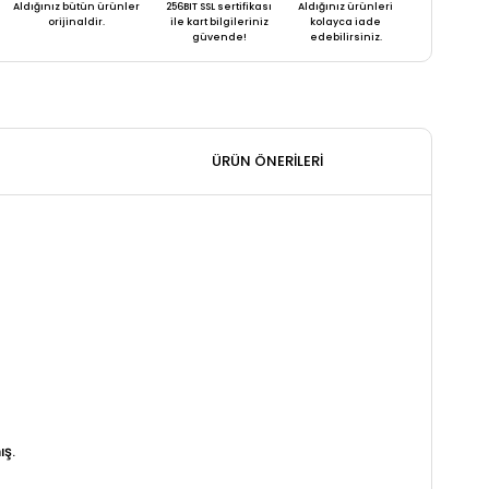
Aldığınız bütün ürünler
256BIT SSL sertifikası
Aldığınız ürünleri
orijinaldir.
ile kart bilgileriniz
kolayca iade
güvende!
edebilirsiniz.
ÜRÜN ÖNERILERI
ış.