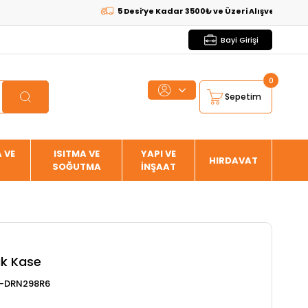
5 Desi’ye Kadar 3500₺ ve Üzeri Alışverişlerde
KARGO
Bayi Girişi
0
Sepetim
 VE
ISITMA VE
YAPI VE
HIRDAVAT
SOĞUTMA
İNŞAAT
ük Kase
-DRN298R6