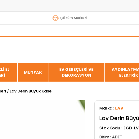
Çözüm Merkezi
Lİ EL
EV GEREÇLERİ VE
AYDINLATMA
MUTFAK
ERİ
DEKORASYON
ELEKTRİK
eri
Lav Derin Büyük Kase
Marka
:
LAV
Lav Derin Büy
Stok Kodu
EGD-LV
ADET