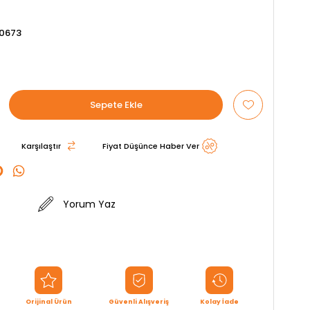
0673
Karşılaştır
Fiyat Düşünce Haber Ver
Yorum Yaz
Orijinal Ürün
Güvenli Alışveriş
Kolay İade