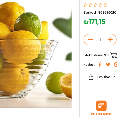
Barkod
:
869295210
₺171,15
İstek Listeme Ekle
Paylaş :
Tavsiye Et
Ücretsiz Kargo