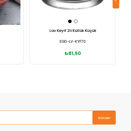
Lav Keyif 2li Küllük Küçük
EGD-LV-KYF70
₺81,50
Sepete Ekle
Gönder