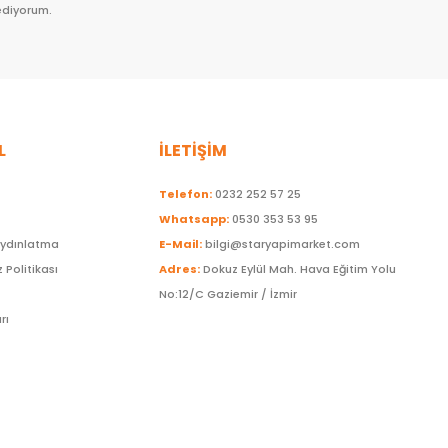
ediyorum.
L
İLETİŞİM
Telefon:
0232 252 57 25
Whatsapp:
0530 353 53 95
Aydınlatma
E-Mail:
bilgi@staryapimarket.com
z Politikası
Adres:
Dokuz Eylül Mah. Hava Eğitim Yolu
No:12/C Gaziemir / İzmir
rı