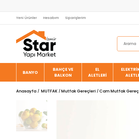
Yeni Ürünler
Hesabım
Siparişlerim
BAHÇE VE
EL
ELEKTRİK
BANYO
BALKON
ALETLERİ
ALETL
Anasayfa
MUTFAK
Mutfak Gereçleri
Cam Mutfak Gereçl