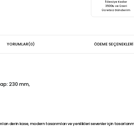
5 Desiye Kadar
3500₺ ve Üzeri
Ücretsiz Gönderim
YORUMLAR
(0)
ÖDEME SEÇENEKLERI
 Çap: 230 mm,
ılan derin kase, modern tasarımları ve yenilikleri sevenler için tasarlanm