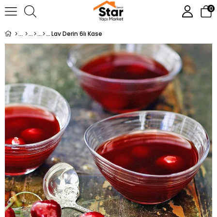
0
Lav Derin 6lı Kase