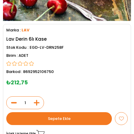
Marka
:
LAV
Lav Derin 6lı Kase
Stok Kodu
EGD-LV-DRN258F
ADET
Barkod
:
8692952106750
₺212,75
İstek Listeme Ekle