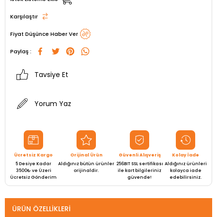
Karşılaştır
Fiyat Düşünce Haber Ver
Paylaş :
Tavsiye Et
Yorum Yaz
Ücretsiz Kargo
Orijinal Ürün
Güvenli Alışveriş
Kolay İade
5 Desiye Kadar
Aldığınız bütün ürünler
256BIT SSL sertifikası
Aldığınız ürünleri
3500₺ ve Üzeri
orijinaldir.
ile kart bilgileriniz
kolayca iade
Ücretsiz Gönderim
güvende!
edebilirsiniz.
ÜRÜN ÖZELLIKLERI