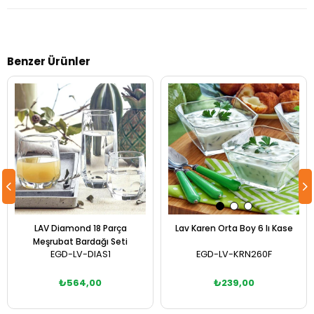
Benzer Ürünler
LAV Diamond 18 Parça
Lav Karen Orta Boy 6 lı Kase
Meşrubat Bardağı Seti
EGD-LV-DIAS1
EGD-LV-KRN260F
₺564,00
₺239,00