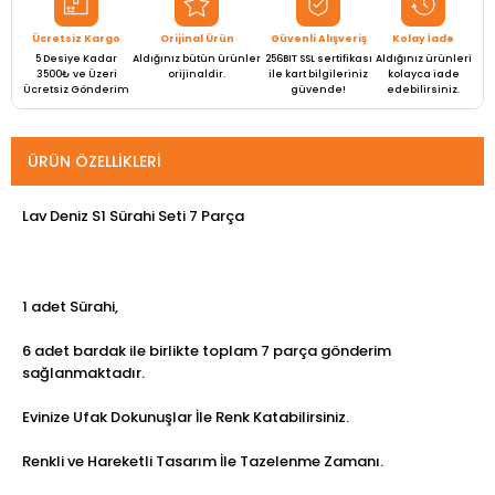
Ücretsiz Kargo
Orijinal Ürün
Güvenli Alışveriş
Kolay İade
5 Desiye Kadar
Aldığınız bütün ürünler
256BIT SSL sertifikası
Aldığınız ürünleri
3500₺ ve Üzeri
orijinaldir.
ile kart bilgileriniz
kolayca iade
Ücretsiz Gönderim
güvende!
edebilirsiniz.
ÜRÜN ÖZELLIKLERI
Lav Deniz S1 Sürahi Seti 7 Parça
1 adet Sürahi,
6 adet bardak ile birlikte toplam 7 parça gönderim
sağlanmaktadır.
Evinize Ufak Dokunuşlar İle Renk Katabilirsiniz.
Renkli ve Hareketli Tasarım İle Tazelenme Zamanı.