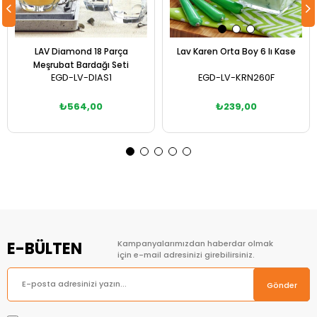
LAV Diamond 18 Parça
Lav Karen Orta Boy 6 lı Kase
Meşrubat Bardağı Seti
EGD-LV-DIAS1
EGD-LV-KRN260F
₺564,00
₺239,00
Sepete Ekle
Sepete Ekle
E-BÜLTEN
Kampanyalarımızdan haberdar olmak
için e-mail adresinizi girebilirsiniz.
Gönder