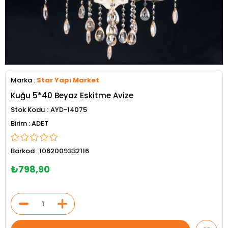
Marka
:
Star Yapı Market
Kuğu 5*40 Beyaz Eskitme Avize
Stok Kodu
AYD-14075
ADET
Barkod
:
1062009332116
₺798,90