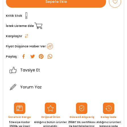
Kritik Stok
İstek Listeme Ekle
Karşılaştır
Fiyat Düşünce Haber Ver
Paylaş :
Tavsiye Et
Yorum Yaz
Ücretsiz Kargo
Orijinal Ürün
Güvenli Alışveriş
Kolay İade
5 Desiye Kadar
Aldığınız bütün ürünler
256BIT SSL sertifikası
Aldığınız ürünleri
3500₺ ve Üzeri
orijinaldir.
ile kart bilgileriniz
kolayca iade