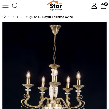
0
Kuğu 5*40 Beyaz Eskitme Avize