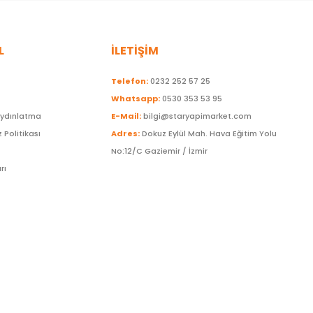
L
İLETİŞİM
Telefon:
0232 252 57 25
Whatsapp:
0530 353 53 95
Aydınlatma
E-Mail:
bilgi@staryapimarket.com
z Politikası
Adres:
Dokuz Eylül Mah. Hava Eğitim Yolu
No:12/C Gaziemir / İzmir
rı