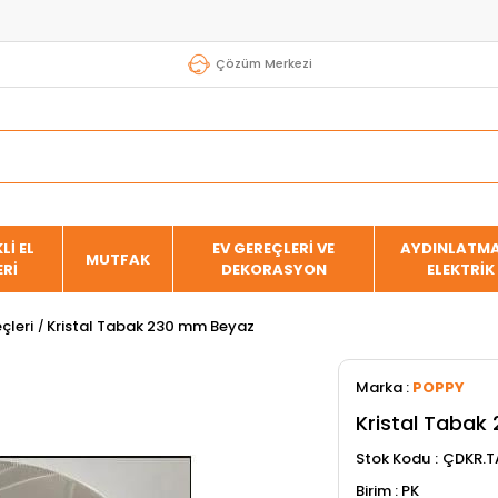
Çözüm Merkezi
Lİ EL
EV GEREÇLERİ VE
AYDINLATMA
MUTFAK
ERİ
DEKORASYON
ELEKTRİK
çleri
Kristal Tabak 230 mm Beyaz
Marka
:
POPPY
Kristal Tabak
Stok Kodu
ÇDKR.T
PK