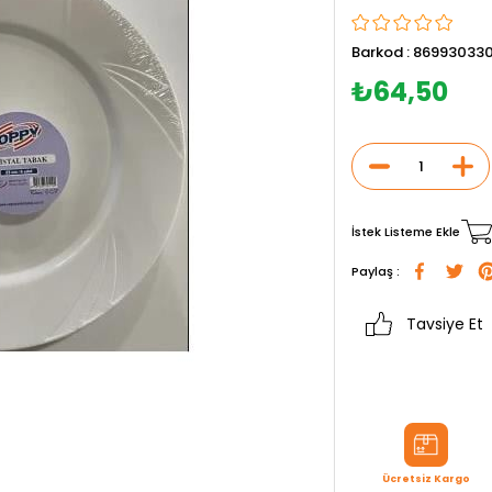
Barkod
:
869930330
₺64,50
İstek Listeme Ekle
Paylaş :
Tavsiye Et
Ücretsiz Kargo