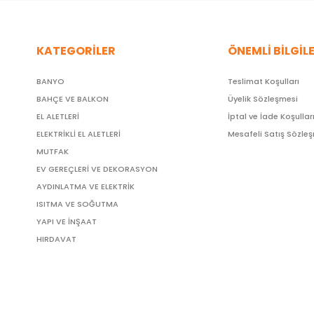
KATEGORİLER
ÖNEMLİ BİLGİL
BANYO
Teslimat Koşulları
BAHÇE VE BALKON
Üyelik Sözleşmesi
EL ALETLERİ
İptal ve İade Koşullar
ELEKTRİKLİ EL ALETLERİ
Mesafeli Satış Sözle
MUTFAK
EV GEREÇLERİ VE DEKORASYON
AYDINLATMA VE ELEKTRİK
ISITMA VE SOĞUTMA
YAPI VE İNŞAAT
HIRDAVAT