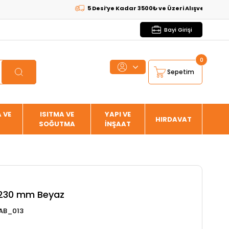
5 Desi’ye Kadar 3500₺ ve Üzeri Alışverişlerde
KARGO
Bayi Girişi
0
Sepetim
 VE
ISITMA VE
YAPI VE
HIRDAVAT
SOĞUTMA
İNŞAAT
 230 mm Beyaz
AB_013