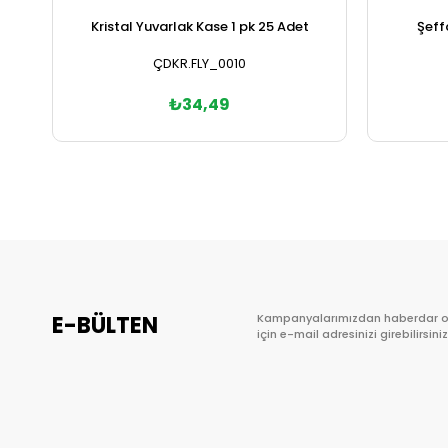
Kristal Yuvarlak Kase 1 pk 25 Adet
Şeff
ÇDKR.FLY_0010
₺34,49
Sepete Ekle
E-BÜLTEN
Kampanyalarımızdan haberdar 
için e-mail adresinizi girebilirsiniz