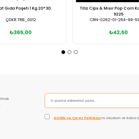
af Gıda Poşeti 1 Kg 20*30
Titiz Cips & Mısır Pop Corn K
9225
ÇDKR.TRB_0012
CRN-0262-01-254-99-5
₺365,00
₺42,50
Sepete Ekle
Sepete Ekle
olmak
.
Gizlilik ve Çerez Politikası
’nı okudum ve kabul 