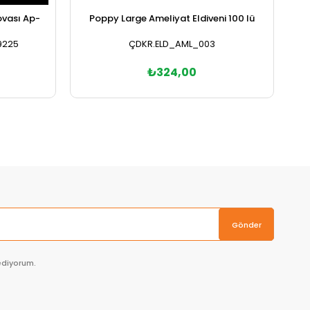
ovası Ap-
Poppy Large Ameliyat Eldiveni 100 lü
P
9225
ÇDKR.ELD_AML_003
₺324,00
Sepete Ekle
Gönder
ediyorum.