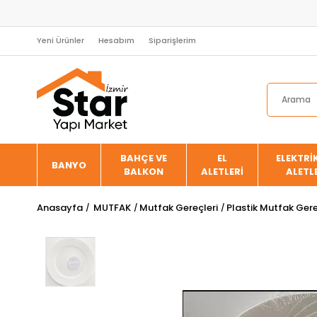
Yeni Ürünler
Hesabım
Siparişlerim
BAHÇE VE
EL
ELEKTRİK
BANYO
BALKON
ALETLERİ
ALETL
Anasayfa
MUTFAK
Mutfak Gereçleri
Plastik Mutfak Gere