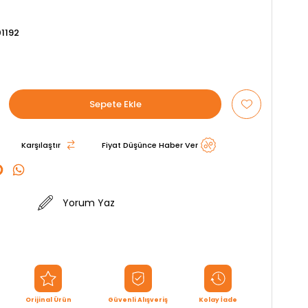
1192
Karşılaştır
Fiyat Düşünce Haber Ver
Yorum Yaz
Orijinal Ürün
Güvenli Alışveriş
Kolay İade