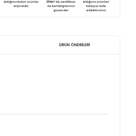
Aldığınız bütün ürünler
256BIT SSL sertifikası
Aldığınız ürünleri
orijinaldir.
ile kart bilgileriniz
kolayca iade
güvende!
edebilirsiniz.
ÜRÜN ÖNERILERI