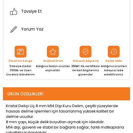
Tavsiye Et
Yorum Yaz
Ücretsiz Kargo
Orijinal Ürün
Güvenli Alışveriş
Kolay İade
5 Desiye Kadar
Aldığınız bütün ürünler
256BIT SSL sertifikası
Aldığınız ürünleri
3500₺ ve Üzeri
orijinaldir.
ile kart bilgileriniz
kolayca iade
Ücretsiz Gönderim
güvende!
edebilirsiniz.
ÜRÜN ÖZELLIKLERI
Kristal Deliçi Uç 8 mm M14 Dişi Kuru Delim, çeşitli yüzeylerde
hassas delme işlemleri için tasarlanmış yüksek kaliteli bir
delme ucudur.
8 mm çapı, küçük delik boyutları açmak için idealdir.
M14 dişi, güvenli ve stabil bir bağlantı sağlar, farklı matkaplarla
rahatlıkla kullanılabilir.