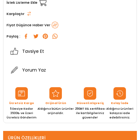
İstek Listeme Ekle
Karşılaştır
Fiyat Düşünce Haber Ver
Paylaş :
Tavsiye Et
Yorum Yaz
Ücretsiz Kargo
Orijinal Ürün
Güvenli Alışveriş
Kolay İade
5 Desiye Kadar
Aldığınız bütün ürünler
256BIT SSL sertifikası
Aldığınız ürünleri
3500₺ ve Üzeri
orijinaldir.
ile kart bilgileriniz
kolayca iade
Ücretsiz Gönderim
güvende!
edebilirsiniz.
ÜRÜN ÖZELLIKLERI