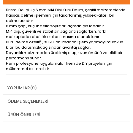
Kristal Deliçi Uç 6 mm M14 Dişi Kuru Delim, çeşitli malzemelerde
hassas delme işlemleri için tasarlanmış yüksek kaliteli bir
delme ucudur.
6 mm çapı, küçük delik boyutları açmak için idealdir.
M14 dişi, güvenli ve stabil bir bağlantı sağlarken, farklı
matkaplarla rahatlıkla kullanılmasına olanak tanır.
Kuru delme özelliği, su kullanılmadan işlem yapmayı mümkün
kılar, bu da temizlik açısından avantaj sağlar.
Dayanıklı malzemeden üretilmiş olup, uzun ömürlü ve etkili bir
performans sunar.
Hem profesyonel uygulamalar hem de DIY projeleri için
mükemmel bir tercihtir.
YORUMLAR
(0)
ÖDEME SEÇENEKLERI
ÜRÜN ÖNERILERI