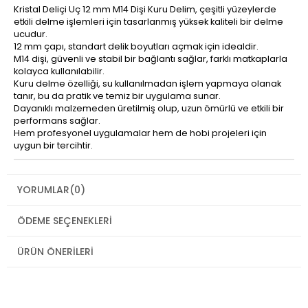
Kristal Deliçi Uç 12 mm M14 Dişi Kuru Delim, çeşitli yüzeylerde
etkili delme işlemleri için tasarlanmış yüksek kaliteli bir delme
ucudur.
12 mm çapı, standart delik boyutları açmak için idealdir.
M14 dişi, güvenli ve stabil bir bağlantı sağlar, farklı matkaplarla
kolayca kullanılabilir.
Kuru delme özelliği, su kullanılmadan işlem yapmaya olanak
tanır, bu da pratik ve temiz bir uygulama sunar.
Dayanıklı malzemeden üretilmiş olup, uzun ömürlü ve etkili bir
performans sağlar.
Hem profesyonel uygulamalar hem de hobi projeleri için
uygun bir tercihtir.
YORUMLAR
(0)
ÖDEME SEÇENEKLERI
ÜRÜN ÖNERILERI