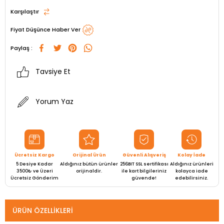
Karşılaştır
Fiyat Düşünce Haber Ver
Paylaş :
Tavsiye Et
Yorum Yaz
Ücretsiz Kargo
Orijinal Ürün
Güvenli Alışveriş
Kolay İade
5 Desiye Kadar
Aldığınız bütün ürünler
256BIT SSL sertifikası
Aldığınız ürünleri
3500₺ ve Üzeri
orijinaldir.
ile kart bilgileriniz
kolayca iade
Ücretsiz Gönderim
güvende!
edebilirsiniz.
ÜRÜN ÖZELLIKLERI