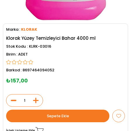
Marka
:
KLORAK
Klorak Yüzey Temizleyici Bahar 4000 ml
Stok Kodu
KLRK-03016
ADET
Barkod
:
8697464094052
₺157,00
İstek Listeme Ekle