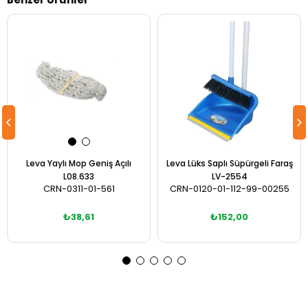
Leva Yaylı Mop Geniş Açılı
Leva Lüks Saplı Süpürgeli Faraş
L08.633
LV-2554
CRN-0311-01-561
CRN-0120-01-112-99-00255
₺38,61
₺152,00
Sepete Ekle
Sepete Ekle