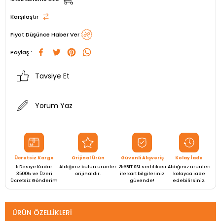
Karşılaştır
Fiyat Düşünce Haber Ver
Paylaş :
Tavsiye Et
Yorum Yaz
Ücretsiz Kargo
Orijinal Ürün
Güvenli Alışveriş
Kolay İade
5 Desiye Kadar
Aldığınız bütün ürünler
256BIT SSL sertifikası
Aldığınız ürünleri
3500₺ ve Üzeri
orijinaldir.
ile kart bilgileriniz
kolayca iade
Ücretsiz Gönderim
güvende!
edebilirsiniz.
ÜRÜN ÖZELLIKLERI