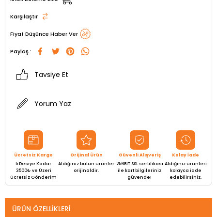
Karşılaştır
Fiyat Düşünce Haber Ver
Paylaş :
Tavsiye Et
Yorum Yaz
Ücretsiz Kargo
Orijinal Ürün
Güvenli Alışveriş
Kolay İade
5 Desiye Kadar
Aldığınız bütün ürünler
256BIT SSL sertifikası
Aldığınız ürünleri
3500₺ ve Üzeri
orijinaldir.
ile kart bilgileriniz
kolayca iade
Ücretsiz Gönderim
güvende!
edebilirsiniz.
ÜRÜN ÖZELLIKLERI