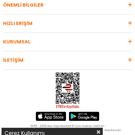
ÖNEMLİ BİLGİLER
HIZLI ERİŞİM
KURUMSAL
İLETİŞİM
2009 - 2026 Star Yapı Market © Tüm Hakları Saklıdır.
Star Yapı Market, bir
Çağlayan Ahşap Yapı Aksesuarları A.Ş.
Markasıdır.
Çerez Kullanımı