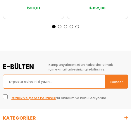
₺38,61
₺152,00
Sepete Ekle
Sepete Ekle
E-BÜLTEN
Kampanyalarımızdan haberdar olmak
için e-mail adresinizi girebilirsiniz.
Gönder
Gizlilik ve Çerez Politikası
’nı okudum ve kabul ediyorum.
KATEGORİLER