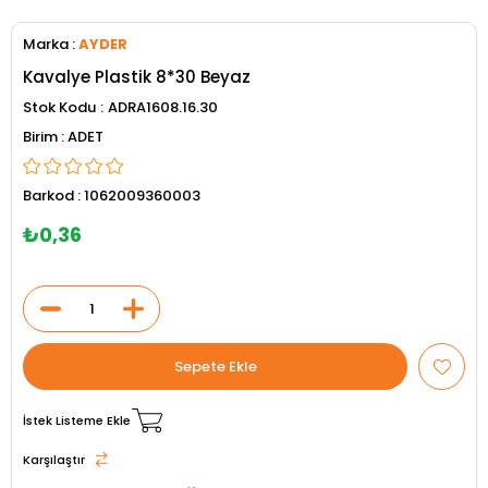
Marka
:
AYDER
Kavalye Plastik 8*30 Beyaz
Stok Kodu
ADRA1608.16.30
ADET
Barkod
:
1062009360003
₺0,36
İstek Listeme Ekle
Karşılaştır