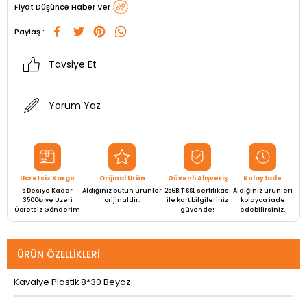
Fiyat Düşünce Haber Ver
Paylaş :
Tavsiye Et
Yorum Yaz
Ücretsiz Kargo
Orijinal Ürün
Güvenli Alışveriş
Kolay İade
5 Desiye Kadar
Aldığınız bütün ürünler
256BIT SSL sertifikası
Aldığınız ürünleri
3500₺ ve Üzeri
orijinaldir.
ile kart bilgileriniz
kolayca iade
Ücretsiz Gönderim
güvende!
edebilirsiniz.
ÜRÜN ÖZELLIKLERI
Kavalye Plastik 8*30 Beyaz