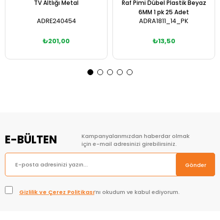
TV Altlığı Metal
Raf Pimi Dübel Plastik Beyaz
6MM 1 pk 25 Adet
ADRE240454
ADRA1811_14_PK
₺201,00
₺13,50
Sepete Ekle
Sepete Ekle
E-BÜLTEN
Kampanyalarımızdan haberdar olmak
için e-mail adresinizi girebilirsiniz.
Gönder
Gizlilik ve Çerez Politikası
’nı okudum ve kabul ediyorum.