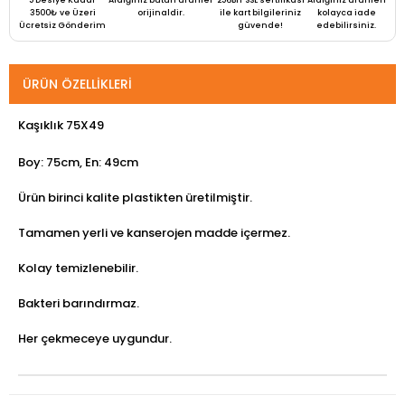
3500₺ ve Üzeri
orijinaldir.
ile kart bilgileriniz
kolayca iade
Ücretsiz Gönderim
güvende!
edebilirsiniz.
ÜRÜN ÖZELLIKLERI
Kaşıklık 75X49
Boy: 75cm, En: 49cm
Ürün birinci kalite plastikten üretilmiştir.
Tamamen yerli ve kanserojen madde içermez.
Kolay temizlenebilir.
Bakteri barındırmaz.
Her çekmeceye uygundur.