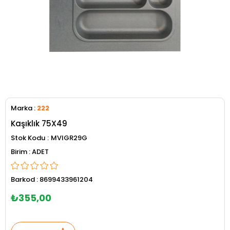
Marka
:
222
Kaşıklık 75X49
Stok Kodu
MVIGR29G
ADET
Barkod
:
8699433961204
₺355,00