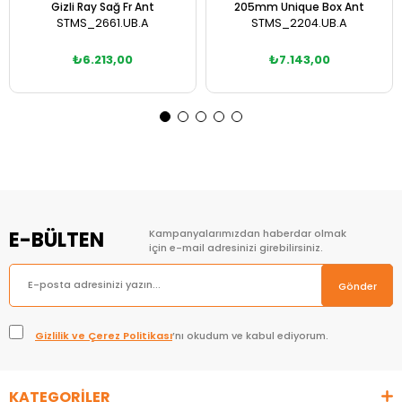
Gizli Ray Sağ Fr Ant
205mm Unique Box Ant
STMS_2661.UB.A
STMS_2204.UB.A
₺6.213,00
₺7.143,00
Sepete Ekle
Sepete Ekle
E-BÜLTEN
Kampanyalarımızdan haberdar olmak
için e-mail adresinizi girebilirsiniz.
Gönder
Gizlilik ve Çerez Politikası
’nı okudum ve kabul ediyorum.
KATEGORİLER