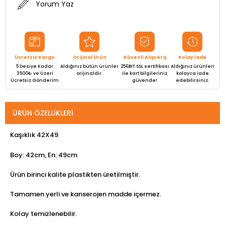
Yorum Yaz
Ücretsiz Kargo
Orijinal Ürün
Güvenli Alışveriş
Kolay İade
5 Desiye Kadar
Aldığınız bütün ürünler
256BIT SSL sertifikası
Aldığınız ürünleri
3500₺ ve Üzeri
orijinaldir.
ile kart bilgileriniz
kolayca iade
Ücretsiz Gönderim
güvende!
edebilirsiniz.
ÜRÜN ÖZELLIKLERI
Kaşıklık 42X49
Boy: 42cm, En: 49cm
Ürün birinci kalite plastikten üretilmiştir.
Tamamen yerli ve kanserojen madde içermez.
Kolay temizlenebilir.