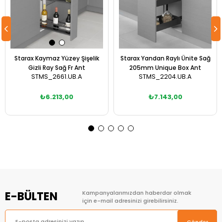
Starax Kaymaz Yüzey Şişelik
Starax Yandan Raylı Ünite Sağ
Gizli Ray Sağ Fr Ant
205mm Unique Box Ant
STMS_2661.UB.A
STMS_2204.UB.A
₺6.213,00
₺7.143,00
Sepete Ekle
Sepete Ekle
E-BÜLTEN
Kampanyalarımızdan haberdar olmak
için e-mail adresinizi girebilirsiniz.