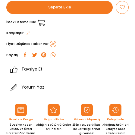
İstek Listeme Ekle
Karşılaştır
Fiyat Düşünce Haber Ver
Paylaş :
Tavsiye Et
Yorum Yaz
Ücretsiz Kargo
Orijinal Ürün
Güvenli Alışveriş
Kolay İade
5 Desiye Kadar
Aldığınız bütün ürünler
256BIT SSL sertifikası
Aldığınız ürünleri
3500₺ ve Üzeri
orijinaldir.
ile kart bilgileriniz
kolayca iade
Ücretsiz Gönderim
güvende!
edebilirsiniz.