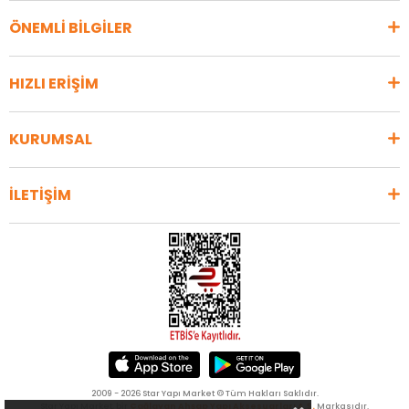
ÖNEMLİ BİLGİLER
HIZLI ERİŞİM
KURUMSAL
İLETİŞİM
2009 - 2026 Star Yapı Market © Tüm Hakları Saklıdır.
Star Yapı Market, bir
Çağlayan Ahşap Yapı Aksesuarları A.Ş.
Markasıdır.