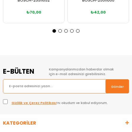
BOSCH-25511052
BOSCH-25511000
₺70,00
₺42,00
Sepete Ekle
Sepete Ekle
E-BÜLTEN
Kampanyalarımızdan haberdar olmak
için e-mail adresinizi girebilirsiniz.
Gönder
Gizlilik ve Çerez Politikası
’nı okudum ve kabul ediyorum.
KATEGORİLER