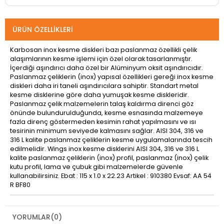
ÜRÜN ÖZELLIKLERI
Karbosan inox kesme diskleri bazı paslanmaz özellikli çelik
alaşımlarının kesme işlemi için özel olarak tasarlanmıştır.
İçerdiği aşındırıcı daha özel bir Alüminyum oksit aşındırıcıdır.
Paslanmaz çeliklerin (inox) yapısal özellikleri gereği inox kesme
diskleri daha iri taneli aşındırıcılara sahiptir. Standart metal
kesme disklerine göre daha yumuşak kesme diskleridir.
Paslanmaz çelik malzemelerin talaş kaldırma direnci göz
önünde bulundurulduğunda, kesme esnasında malzemeye
fazla direnç göstermeden kesimin rahat yapılmasını ve ısı
tesirinin minimum seviyede kalmasını sağlar. AISI 304, 316 ve
316 L kalite paslanmaz çeliklerin kesme uygulamalarında tescih
edilmelidir. Wings inox kesme disklerini AISI 304, 316 ve 316 L
kalite paslanmaz çeliklerin (inox) profil, paslanmaz (inox) çelik
kutu profil, lama ve çubuk gibi malzemelerde güvenle
kullanabilirsiniz. Ebat : 115 x 1.0 x 22.23 Artikel : 910380 Evsaf: AA 54
R BF80
YORUMLAR
(0)