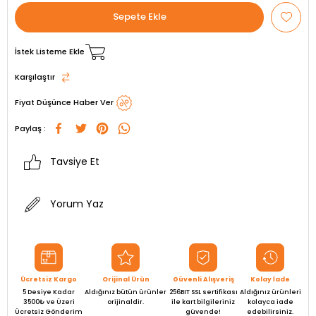
İstek Listeme Ekle
Karşılaştır
Fiyat Düşünce Haber Ver
Paylaş :
Tavsiye Et
Yorum Yaz
Ücretsiz Kargo
Orijinal Ürün
Güvenli Alışveriş
Kolay İade
5 Desiye Kadar
Aldığınız bütün ürünler
256BIT SSL sertifikası
Aldığınız ürünleri
3500₺ ve Üzeri
orijinaldir.
ile kart bilgileriniz
kolayca iade
Ücretsiz Gönderim
güvende!
edebilirsiniz.