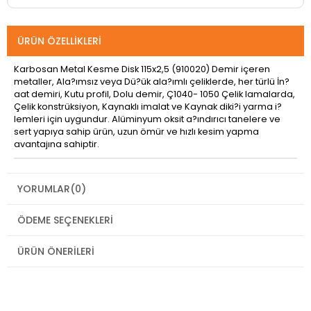
ÜRÜN ÖZELLIKLERI
Karbosan Metal Kesme Disk 115x2,5 (910020) Demir içeren
metaller, Ala?ımsız veya Dü?ük ala?ımlı çeliklerde, her türlü İn?
aat demiri, Kutu profil, Dolu demir, Ç1040- 1050 Çelik lamalarda,
Çelik konstrüksiyon, Kaynaklı imalat ve Kaynak diki?i yarma i?
lemleri için uygundur. Alüminyum oksit a?ındırıcı tanelere ve
sert yapıya sahip ürün, uzun ömür ve hızlı kesim yapma
avantajına sahiptir.
YORUMLAR
(0)
ÖDEME SEÇENEKLERI
ÜRÜN ÖNERILERI