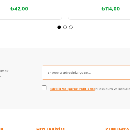
₺42,00
₺114,00
Sepete Ekle
Sepete Ekle
olmak
.
Gizlilik ve Çerez Politikası
’nı okudum ve kabul 
ER
HIZLI ERİŞİM
KURUMSA