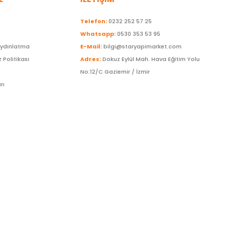
Telefon:
0232 252 57 25
Whatsapp:
0530 353 53 95
Aydınlatma
E-Mail:
bilgi@staryapimarket.com
z Politikası
Adres:
Dokuz Eylül Mah. Hava Eğitim Yolu
No:12/C Gaziemir / İzmir
rı