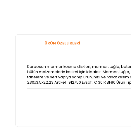
ÜRÜN ÖZELLIKLERI
Karbosan mermer kesme diskleri, mermer, tuğla, beton, fay
bütün malzemelerin kesimi için idealdir. Mermer, tuğla, b
tanelere ve sert yapıya sahip ürün, hızlı ve rahat kesim a
230x3.5x22.23 Artikel : 912750 Evsaf : C 30 R BF80 Ürün