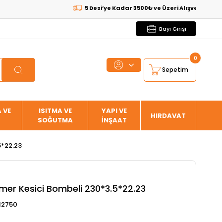
5 Desi’ye Kadar 3500₺ ve Üzeri Alışverişlerde
KARGO
Bayi Girişi
0
Sepetim
 VE
ISITMA VE
YAPI VE
HIRDAVAT
SOĞUTMA
İNŞAAT
5*22.23
er Kesici Bombeli 230*3.5*22.23
12750