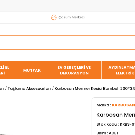
Çözüm Merkezi
Lİ EL
EV GEREÇLERİ VE
AYDINLATMA
MUTFAK
ERİ
DEKORASYON
ELEKTRİK
rı
Taşlama Aksesuarları
Karbosan Mermer Kesici Bombeli 230*3.
Marka
:
KARBOSAN
Karbosan Merm
Stok Kodu
KRBS-9
ADET