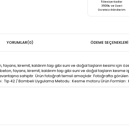
5 Desiye Kadar
3500₺ ve Üzeri
Ücretsiz Gönderim
YORUMLAR
(0)
ÖDEME SEÇENEKLERI
ans, kiremit, kaldırım taşı gibi suni ve doğal taşların kesimi için özel
eton, fayans, kiremit, kaldırım taşı gibi suni ve doğal taşların kesme işl
vantajına sahiptir. Ürün fotoğrafı temsil amaçlıdır. Fotoğrafta görülen ü
 Tipi : Tip 42 / Bombeli Uygulama Metodu : Kesme motoru Ürün Formları :