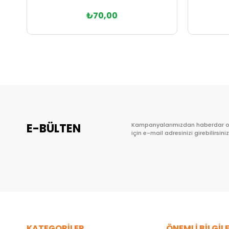
₺70,00
Sepete Ekle
E-BÜLTEN
Kampanyalarımızdan haberdar 
için e-mail adresinizi girebilirsiniz
KATEGORİLER
ÖNEMLİ BİLGİL