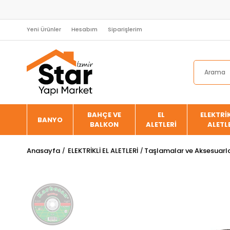
Yeni Ürünler
Hesabım
Siparişlerim
BAHÇE VE
EL
ELEKTRİK
BANYO
BALKON
ALETLERİ
ALETL
Anasayfa
ELEKTRİKLİ EL ALETLERİ
Taşlamalar ve Aksesuarla