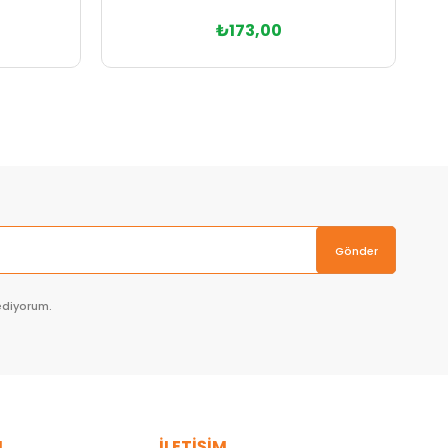
₺173,00
Sepete Ekle
Gönder
ediyorum.
L
İLETİŞİM