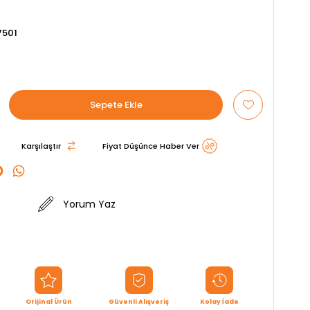
7501
Karşılaştır
Fiyat Düşünce Haber Ver
Yorum Yaz
Orijinal Ürün
Güvenli Alışveriş
Kolay İade