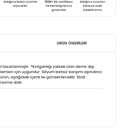
Aldığınız bütün ürünler
256BIT SSL sertifikası
Aldığınız ürünleri
orijinaldir.
ile kart bilgileriniz
kolayca iade
güvende!
edebilirsiniz.
ÜRÜN ÖNERILERI
 tasarlanmıştır. ?Kırılganlığı yüksek olan demir dışı
emleri için uygundur. Siliyum karbür karışımı aşınıdırıcı
rün, aşağıdaki içerik ile gönderilecektir. Ebat :
 Kesme diski