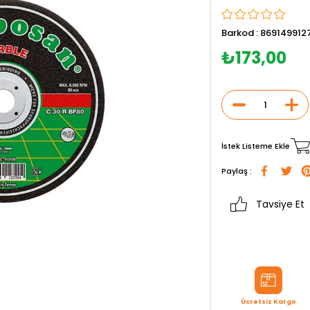
Barkod
:
869149912
₺173,00
İstek Listeme Ekle
Paylaş :
Tavsiye Et
Ücretsiz Kargo