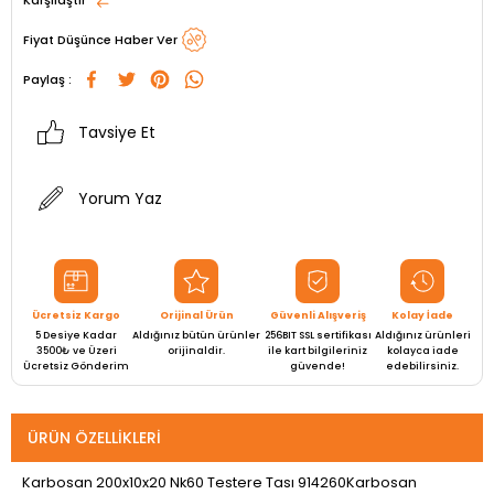
Fiyat Düşünce Haber Ver
Paylaş :
Tavsiye Et
Yorum Yaz
Ücretsiz Kargo
Orijinal Ürün
Güvenli Alışveriş
Kolay İade
5 Desiye Kadar
Aldığınız bütün ürünler
256BIT SSL sertifikası
Aldığınız ürünleri
3500₺ ve Üzeri
orijinaldir.
ile kart bilgileriniz
kolayca iade
Ücretsiz Gönderim
güvende!
edebilirsiniz.
ÜRÜN ÖZELLIKLERI
Karbosan 200x10x20 Nk60 Testere Tası 914260Karbosan