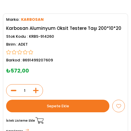
Marka
:
KARBOSAN
Karbosan Aluminyum Oksit Testere Taşı 200*10*20
Stok Kodu
KRBS-914260
ADET
Barkod
:
8691499207609
₺572,00
İstek Listeme Ekle
Karşılaştır