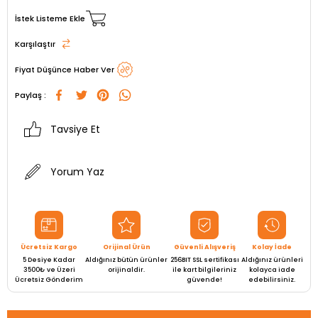
İstek Listeme Ekle
Karşılaştır
Fiyat Düşünce Haber Ver
Paylaş :
Tavsiye Et
Yorum Yaz
Ücretsiz Kargo
Orijinal Ürün
Güvenli Alışveriş
Kolay İade
5 Desiye Kadar
Aldığınız bütün ürünler
256BIT SSL sertifikası
Aldığınız ürünleri
3500₺ ve Üzeri
orijinaldir.
ile kart bilgileriniz
kolayca iade
Ücretsiz Gönderim
güvende!
edebilirsiniz.