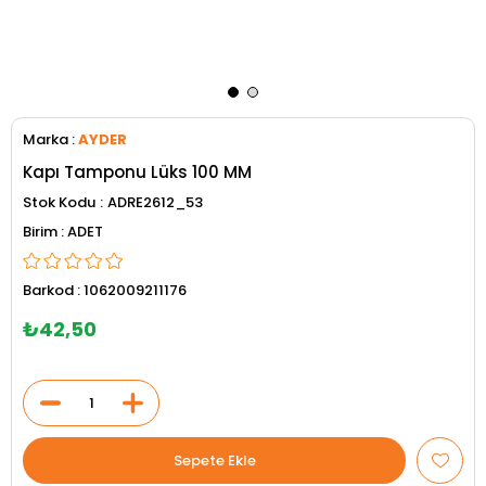
Marka
:
AYDER
Kapı Tamponu Lüks 100 MM
Stok Kodu
ADRE2612_53
ADET
Barkod
:
1062009211176
₺42,50