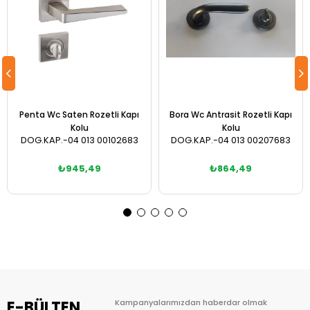
Penta Wc Saten Rozetli Kapı
Bora Wc Antrasit Rozetli Kapı
Kolu
Kolu
DOG.KAP.-04 013 00102683
DOG.KAP.-04 013 00207683
₺945,49
₺864,49
Sepete Ekle
Sepete Ekle
E-BÜLTEN
Kampanyalarımızdan haberdar olmak