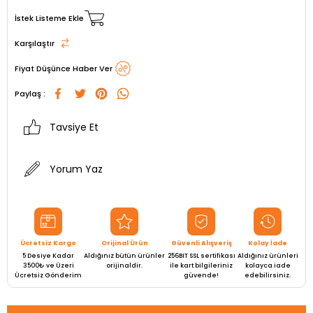
İstek Listeme Ekle
Karşılaştır
Fiyat Düşünce Haber Ver
Paylaş :
Tavsiye Et
Yorum Yaz
Ücretsiz Kargo
Orijinal Ürün
Güvenli Alışveriş
Kolay İade
5 Desiye Kadar
Aldığınız bütün ürünler
256BIT SSL sertifikası
Aldığınız ürünleri
3500₺ ve Üzeri
orijinaldir.
ile kart bilgileriniz
kolayca iade
Ücretsiz Gönderim
güvende!
edebilirsiniz.