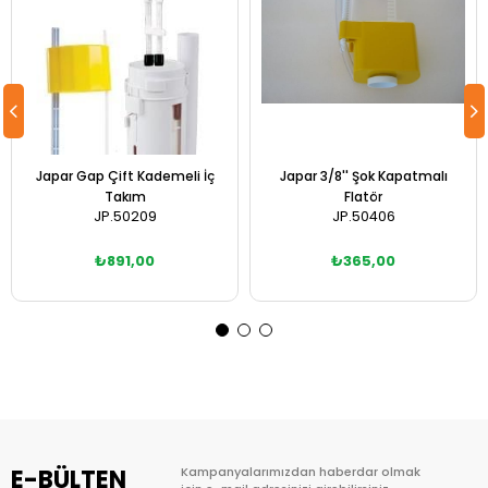
Japar Gap Çift Kademeli İç
Japar 3/8'' Şok Kapatmalı
Takım
Flatör
JP.50209
JP.50406
₺891,00
₺365,00
Sepete Ekle
Sepete Ekle
E-BÜLTEN
Kampanyalarımızdan haberdar olmak