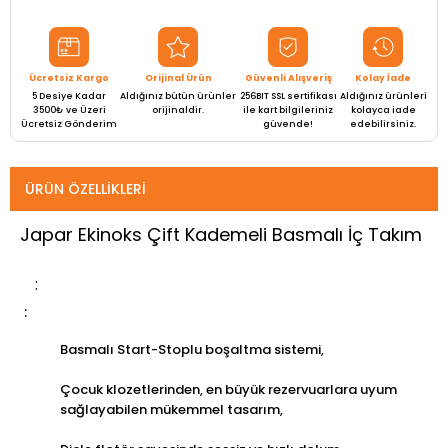
Ücretsiz Kargo
Orijinal Ürün
Güvenli Alışveriş
Kolay İade
5 Desiye Kadar
Aldığınız bütün ürünler
256BIT SSL sertifikası
Aldığınız ürünleri
3500₺ ve Üzeri
orijinaldir.
ile kart bilgileriniz
kolayca iade
Ücretsiz Gönderim
güvende!
edebilirsiniz.
ÜRÜN ÖZELLIKLERI
Japar Ekinoks Çift Kademeli Basmalı İç Takım
Basmalı Start-Stoplu boşaltma sistemi,
Çocuk klozetlerinden, en büyük rezervuarlara uyum
sağlayabilen mükemmel tasarım,