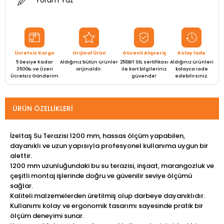
Ücretsiz Kargo
Orijinal Ürün
Güvenli Alışveriş
Kolay İade
5 Desiye Kadar
Aldığınız bütün ürünler
256BIT SSL sertifikası
Aldığınız ürünleri
3500₺ ve Üzeri
orijinaldir.
ile kart bilgileriniz
kolayca iade
Ücretsiz Gönderim
güvende!
edebilirsiniz.
ÜRÜN ÖZELLIKLERI
İzeltaş Su Terazisi 1200 mm, hassas ölçüm yapabilen,
dayanıklı ve uzun yapısıyla profesyonel kullanıma uygun bir
alettir.
1200 mm uzunluğundaki bu su terazisi, inşaat, marangozluk ve
çeşitli montaj işlerinde doğru ve güvenilir seviye ölçümü
sağlar.
Kaliteli malzemelerden üretilmiş olup darbeye dayanıklıdır.
Kullanımı kolay ve ergonomik tasarımı sayesinde pratik bir
ölçüm deneyimi sunar.