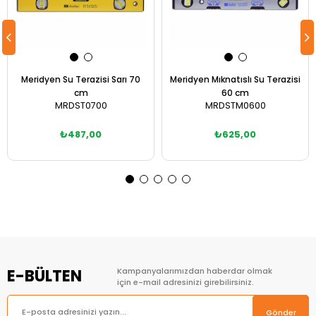
Meridyen Su Terazisi Sarı 70
Meridyen Mıknatıslı Su Terazisi
cm
60 cm
MRDST0700
MRDSTM0600
₺487,00
₺625,00
Sepete Ekle
Sepete Ekle
E-BÜLTEN
Kampanyalarımızdan haberdar olmak
için e-mail adresinizi girebilirsiniz.
Gönder