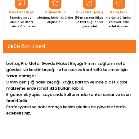
Ücretsiz Kargo
Orijinal Ürün
Güvenli Alışveriş
Kolay İade
5 Desiye Kadar
Aldığınız bütün ürünler
256BIT SSL sertifikası
Aldığınız ürünleri
3500₺ ve Üzeri
orijinaldir.
ile kart bilgileriniz
kolayca iade
Ücretsiz Gönderim
güvende!
edebilirsiniz.
ÜRÜN ÖZELLIKLERI
İzeltaş Pro Metal Gövde Maket Bıçağı 9 mm, sağlam metal
gövdesi ve keskin bıçağı ile hassas ve kontrollü kesimler için
tasarlanmıştır.
9 mm genişliğindeki bıçağı, kağıt, karton ve ince plastik gibi
malzemelerde rahatlıkla kullanılabilir.
Ergonomik yapısı sayesinde kullanımda konfor sunar ve uzun
ömürlüdür.
Profesyonel ve hobi amaçlı kesim işlerinizde güvenle tercih
edebilirsiniz.