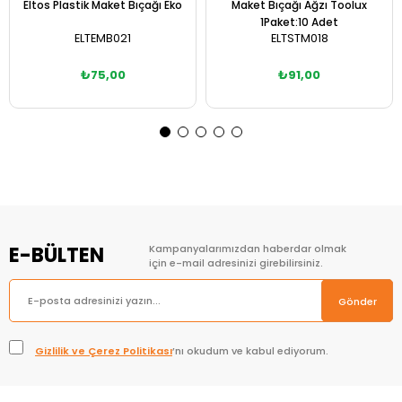
Eltos Plastik Maket Bıçağı Eko
Maket Bıçağı Ağzı Toolux
1Paket:10 Adet
ELTEMB021
ELTSTM018
₺75,00
₺91,00
Sepete Ekle
Sepete Ekle
E-BÜLTEN
Kampanyalarımızdan haberdar olmak
için e-mail adresinizi girebilirsiniz.
Gönder
Gizlilik ve Çerez Politikası
’nı okudum ve kabul ediyorum.