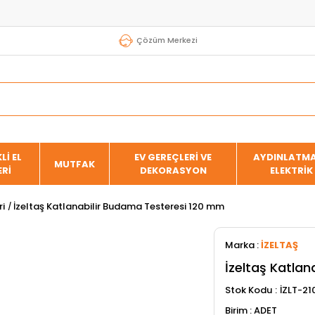
Çözüm Merkezi
Lİ EL
EV GEREÇLERİ VE
AYDINLATMA
MUTFAK
ERİ
DEKORASYON
ELEKTRİK
ri
İzeltaş Katlanabilir Budama Testeresi 120 mm
Marka
:
İZELTAŞ
İzeltaş Katla
Stok Kodu
İZLT-2
ADET