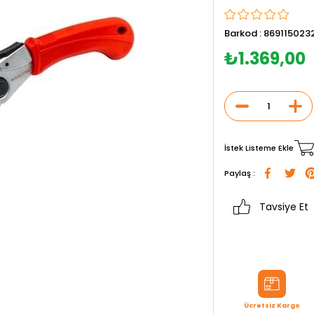
Barkod
:
869115023
₺1.369,00
İstek Listeme Ekle
Paylaş :
Tavsiye Et
Ücretsiz Kargo