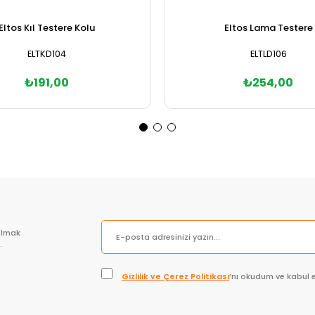
Eltos Kıl Testere Kolu
Eltos Lama Testere
ELTKD104
ELTLD106
₺191,00
₺254,00
Sepete Ekle
Sepete Ekle
olmak
.
Gizlilik ve Çerez Politikası
’nı okudum ve kabul 