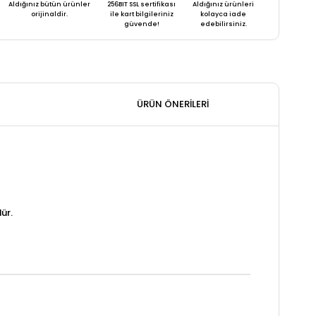
Aldığınız bütün ürünler
256BIT SSL sertifikası
Aldığınız ürünleri
orijinaldir.
ile kart bilgileriniz
kolayca iade
güvende!
edebilirsiniz.
ÜRÜN ÖNERILERI
ür.