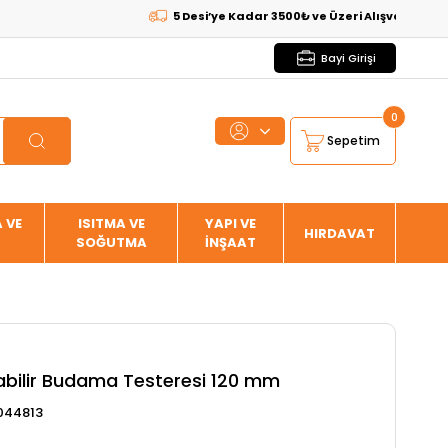
5 Desi’ye Kadar 3500₺ ve Üzeri Alışverişlerde
KARG
Bayi Girişi
0
Sepetim
 VE
ISITMA VE
YAPI VE
HIRDAVAT
SOĞUTMA
İNŞAAT
nabilir Budama Testeresi 120 mm
1044813