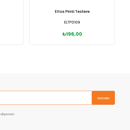
Eltos Pimli Testere
ELTPD109
₺196,00
Sepete Ekle
Gönder
ediyorum.