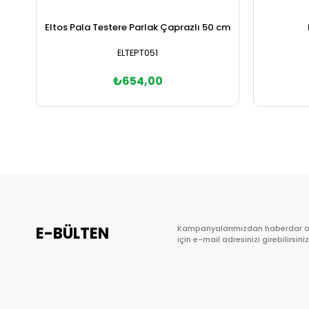
Eltos Pala Testere Parlak Çaprazlı 50 cm
ELTEPT051
₺654,00
Sepete Ekle
E-BÜLTEN
Kampanyalarımızdan haberdar 
için e-mail adresinizi girebilirsiniz