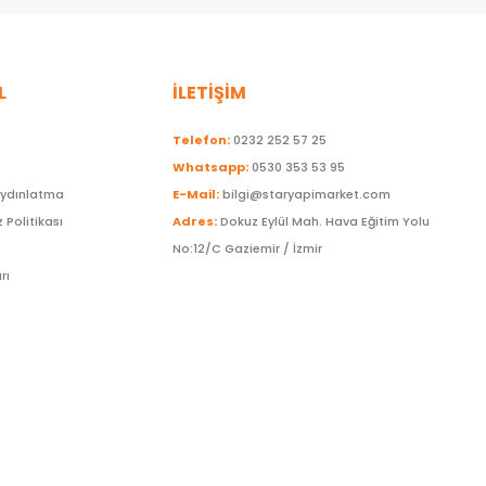
L
İLETİŞİM
Telefon:
0232 252 57 25
Whatsapp:
0530 353 53 95
Aydınlatma
E-Mail:
bilgi@staryapimarket.com
z Politikası
Adres:
Dokuz Eylül Mah. Hava Eğitim Yolu
No:12/C Gaziemir / İzmir
rı