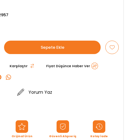
2957
Karşılaştır
Fiyat Düşünce Haber Ver
Yorum Yaz
Orijinal Ürün
Güvenli Alışveriş
Kolay İade