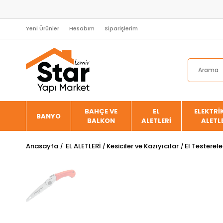
Yeni Ürünler
Hesabım
Siparişlerim
BAHÇE VE
EL
ELEKTRİK
BANYO
BALKON
ALETLERİ
ALETL
Anasayfa
EL ALETLERİ
Kesiciler ve Kazıyıcılar
El Testerele