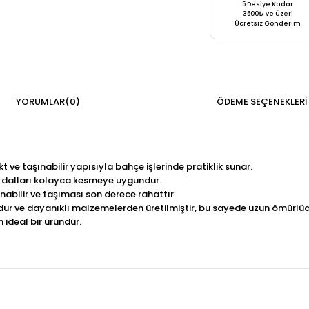
5 Desiye Kadar
3500₺ ve Üzeri
Ücretsiz Gönderim
YORUMLAR
(0)
ÖDEME SEÇENEKLERI
ve taşınabilir yapısıyla bahçe işlerinde pratiklik sunar.
i dalları kolayca kesmeye uygundur.
anabilir ve taşıması son derece rahattır.
ur ve dayanıklı malzemelerden üretilmiştir, bu sayede uzun ömürlüd
 ideal bir üründür.