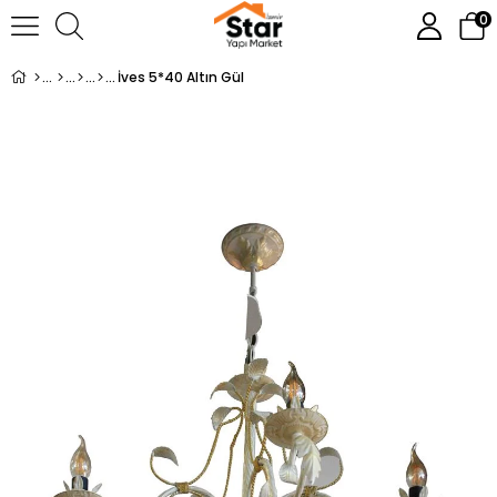
0
İves 5*40 Altın Gül