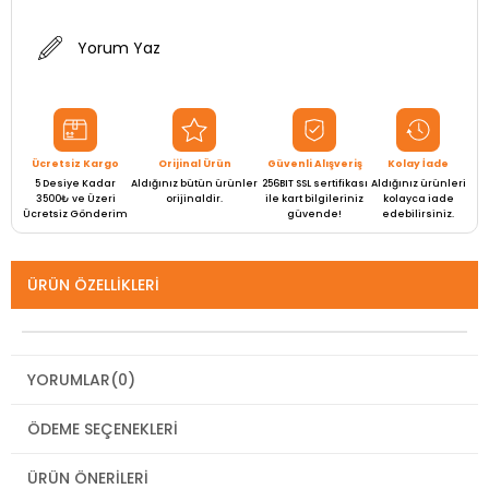
Yorum Yaz
Ücretsiz Kargo
Orijinal Ürün
Güvenli Alışveriş
Kolay İade
5 Desiye Kadar
Aldığınız bütün ürünler
256BIT SSL sertifikası
Aldığınız ürünleri
3500₺ ve Üzeri
orijinaldir.
ile kart bilgileriniz
kolayca iade
Ücretsiz Gönderim
güvende!
edebilirsiniz.
ÜRÜN ÖZELLIKLERI
YORUMLAR
(0)
ÖDEME SEÇENEKLERI
ÜRÜN ÖNERILERI