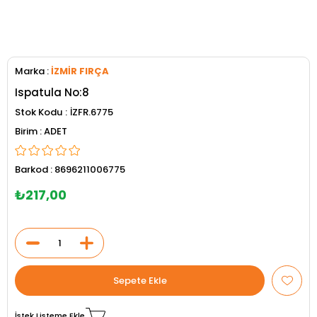
Marka
:
İZMİR FIRÇA
Ispatula No:8
Stok Kodu
İZFR.6775
ADET
Barkod
:
8696211006775
₺217,00
İstek Listeme Ekle