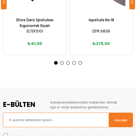
Eltos Derz Spatulası
Ispatula No:18
Ergonomik Siyah
ELTEFS101
İZFR.6836
₺41,00
₺278,00
Sepete Ekle
Sepete Ekle
E-BÜLTEN
Kampanyalarımızdan haberdar olmak
için e-mail adresinizi girebilirsiniz.
Gönder