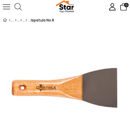
0
Ispatula No:8