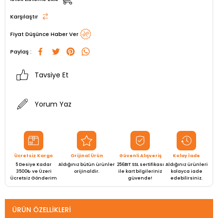
Karşılaştır
Fiyat Düşünce Haber Ver
Paylaş :
Tavsiye Et
Yorum Yaz
Ücretsiz Kargo
Orijinal Ürün
Güvenli Alışveriş
Kolay İade
5 Desiye Kadar
Aldığınız bütün ürünler
256BIT SSL sertifikası
Aldığınız ürünleri
3500₺ ve Üzeri
orijinaldir.
ile kart bilgileriniz
kolayca iade
Ücretsiz Gönderim
güvende!
edebilirsiniz.
ÜRÜN ÖZELLIKLERI