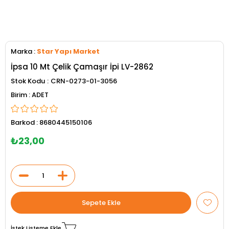
Marka
:
Star Yapı Market
İpsa 10 Mt Çelik Çamaşır İpi LV-2862
Stok Kodu
CRN-0273-01-3056
ADET
Barkod
:
8680445150106
₺23,00
İstek Listeme Ekle