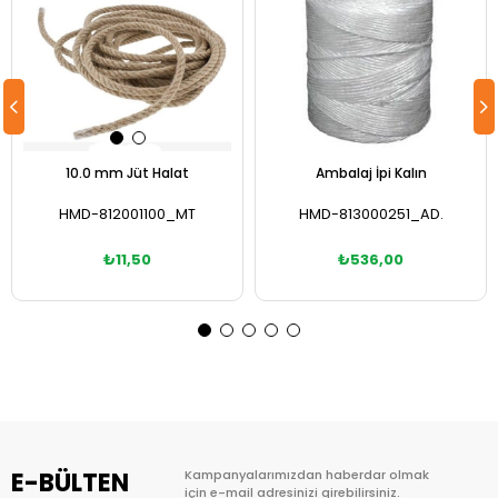
10.0 mm Jüt Halat
Ambalaj İpi Kalın
HMD-812001100_MT
HMD-813000251_AD.
₺11,50
₺536,00
Sepete Ekle
Sepete Ekle
E-BÜLTEN
Kampanyalarımızdan haberdar olmak
için e-mail adresinizi girebilirsiniz.