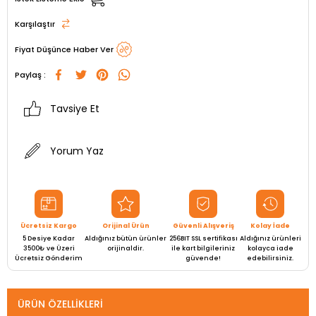
Karşılaştır
Fiyat Düşünce Haber Ver
Paylaş :
Tavsiye Et
Yorum Yaz
Ücretsiz Kargo
Orijinal Ürün
Güvenli Alışveriş
Kolay İade
5 Desiye Kadar
Aldığınız bütün ürünler
256BIT SSL sertifikası
Aldığınız ürünleri
3500₺ ve Üzeri
orijinaldir.
ile kart bilgileriniz
kolayca iade
Ücretsiz Gönderim
güvende!
edebilirsiniz.
ÜRÜN ÖZELLIKLERI