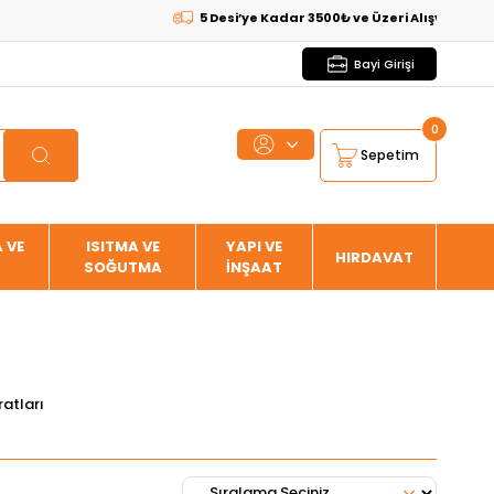
5 Desi’ye Kadar 3500₺ ve Üzeri Alışverişlerde
K
Bayi Girişi
0
Sepetim
 VE
ISITMA VE
YAPI VE
HIRDAVAT
SOĞUTMA
İNŞAAT
atları