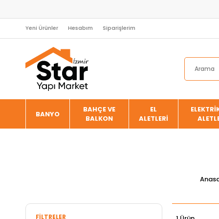
Yeni Ürünler
Hesabım
Siparişlerim
BAHÇE VE
EL
ELEKTRİK
BANYO
BALKON
ALETLERİ
ALETL
Anas
FILTRELER
1 Ürün