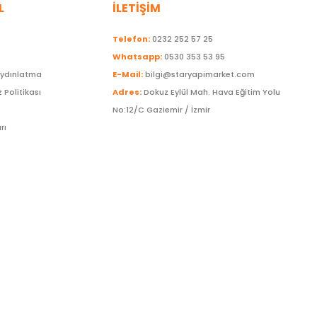
L
İLETİŞİM
Telefon:
0232 252 57 25
Whatsapp:
0530 353 53 95
Aydınlatma
E-Mail:
bilgi@staryapimarket.com
z Politikası
Adres:
Dokuz Eylül Mah. Hava Eğitim Yolu
No:12/C Gaziemir / İzmir
rı