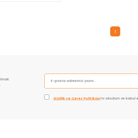
Sepete Ekle
1
olmak
.
Gizlilik ve Çerez Politikası
’nı okudum ve kabul 