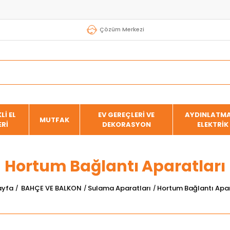
Çözüm Merkezi
Lİ EL
EV GEREÇLERİ VE
AYDINLATMA
MUTFAK
ERİ
DEKORASYON
ELEKTRİK
Hortum Bağlantı Aparatları
ayfa
BAHÇE VE BALKON
Sulama Aparatları
Hortum Bağlantı Apar