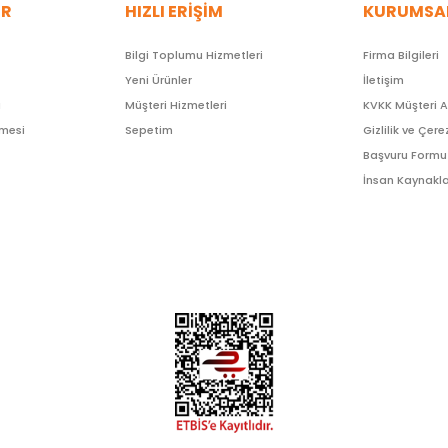
ER
HIZLI ERİŞİM
KURUMSA
Bilgi Toplumu Hizmetleri
Firma Bilgileri
Yeni Ürünler
İletişim
ı
Müşteri Hizmetleri
KVKK Müşteri 
şmesi
Sepetim
Gizlilik ve Çere
Başvuru Formu
İnsan Kaynakla