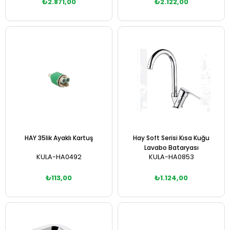
₺2.871,00
₺2.122,00
Sepete Ekle
Sepete Ekle
HAY 35lik Ayaklı Kartuş
Hay Soft Serisi Kısa Kuğu
Lavabo Bataryası
KULA-HA0492
KULA-HA0853
₺113,00
₺1.124,00
Sepete Ekle
Sepete Ekle