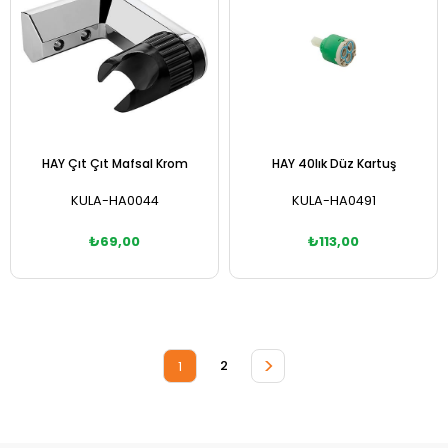
HAY Çıt Çıt Mafsal Krom
HAY 40lık Düz Kartuş
KULA-HA0044
KULA-HA0491
₺69,00
₺113,00
Sepete Ekle
Sepete Ekle
>
2
1