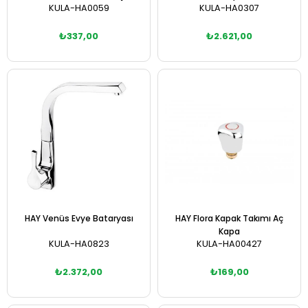
KULA-HA0059
KULA-HA0307
₺337,00
₺2.621,00
Sepete Ekle
Sepete Ekle
HAY Venüs Evye Bataryası
HAY Flora Kapak Takımı Aç
Kapa
KULA-HA0823
KULA-HA00427
₺2.372,00
₺169,00