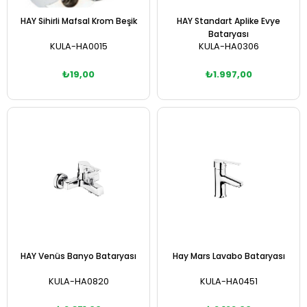
HAY Sihirli Mafsal Krom Beşik
HAY Standart Aplike Evye
Bataryası
KULA-HA0015
KULA-HA0306
₺19,00
₺1.997,00
Sepete Ekle
Sepete Ekle
HAY Venüs Banyo Bataryası
Hay Mars Lavabo Bataryası
KULA-HA0820
KULA-HA0451