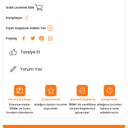
İstek Listeme Ekle
Karşılaştır
Fiyat Düşünce Haber Ver
Paylaş :
Tavsiye Et
Yorum Yaz
Ücretsiz Kargo
Orijinal Ürün
Güvenli Alışveriş
Kolay İade
5 Desiye Kadar
Aldığınız bütün ürünler
256BIT SSL sertifikası
Aldığınız ürünleri
3500₺ ve Üzeri
orijinaldir.
ile kart bilgileriniz
kolayca iade
Ücretsiz Gönderim
güvende!
edebilirsiniz.