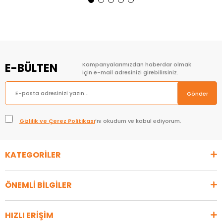
Sepete Ekle
Sepete Ekle
E-BÜLTEN
Kampanyalarımızdan haberdar olmak
için e-mail adresinizi girebilirsiniz.
Gönder
Gizlilik ve Çerez Politikası
’nı okudum ve kabul ediyorum.
KATEGORİLER
ÖNEMLİ BİLGİLER
HIZLI ERİŞİM