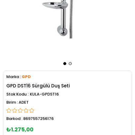
Marka
:
GPD
GPD DST16 Sürgülü Duş Seti
Stok Kodu
KULA-GPDST16
ADET
Barkod
:
8697557256176
₺1.275,00