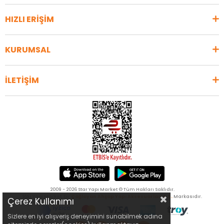
HIZLI ERİŞİM
KURUMSAL
İLETİŞİM
2009 - 2026 Star Yapı Market © Tüm Hakları Saklıdır.
Star Yapı Market, bir
Çağlayan Ahşap Yapı Aksesuarları A.Ş.
Markasıdır.
Çerez Kullanımı
Sizlere en iyi alışveriş deneyimini sunabilmek adına