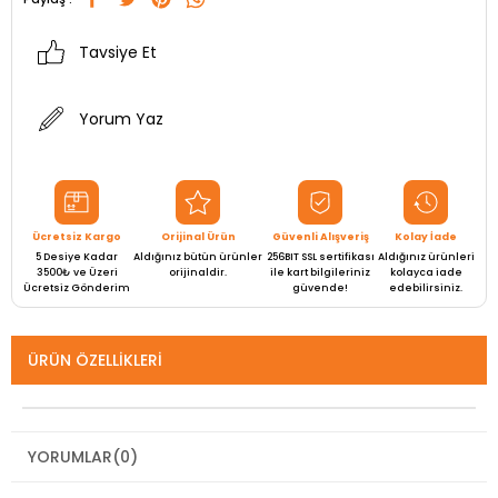
Tavsiye Et
Yorum Yaz
Ücretsiz Kargo
Orijinal Ürün
Güvenli Alışveriş
Kolay İade
5 Desiye Kadar
Aldığınız bütün ürünler
256BIT SSL sertifikası
Aldığınız ürünleri
3500₺ ve Üzeri
orijinaldir.
ile kart bilgileriniz
kolayca iade
Ücretsiz Gönderim
güvende!
edebilirsiniz.
ÜRÜN ÖZELLIKLERI
YORUMLAR
(0)