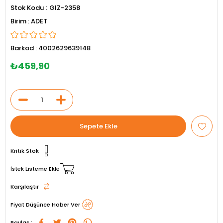
Stok Kodu
GIZ-2358
ADET
Barkod
:
4002629639148
₺459,90
Kritik Stok
İstek Listeme Ekle
Karşılaştır
Fiyat Düşünce Haber Ver
Paylaş :