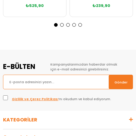
₺525,90
₺239,90
Sepete Ekle
Sepete Ekle
E-BÜLTEN
Kampanyalarımızdan haberdar olmak
için e-mail adresinizi girebilirsiniz.
Gönder
Gizlilik ve Çerez Politikası
’nı okudum ve kabul ediyorum.
KATEGORİLER