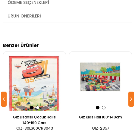
ÖDEME SEÇENEKLERI
ÜRÜN ÖNERILERI
Benzer Ürünler
Giz Lisanslı Çocuk Halısı
Giz Kids Halı 100*140cm
140*190 Cars
GIZ-30LS00CR3043
GIZ-2357