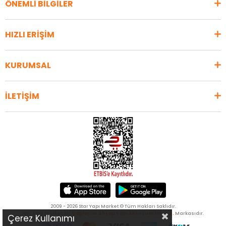
ÖNEMLİ BİLGİLER
HIZLI ERİŞİM
KURUMSAL
İLETİŞİM
2009 - 2026 Star Yapı Market © Tüm Hakları Saklıdır.
Star Yapı Market, bir
Çağlayan Ahşap Yapı Aksesuarları A.Ş.
Markasıdır.
Çerez Kullanımı