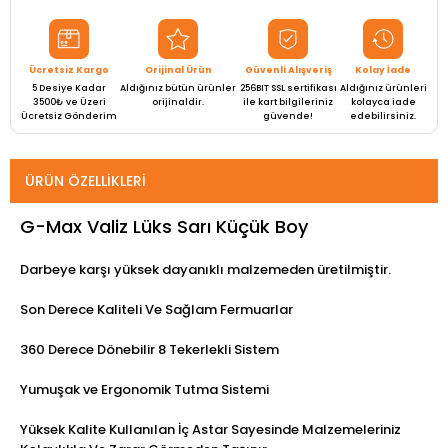
Ücretsiz Kargo
Orijinal Ürün
Güvenli Alışveriş
Kolay İade
5 Desiye Kadar
Aldığınız bütün ürünler
256BIT SSL sertifikası
Aldığınız ürünleri
3500₺ ve Üzeri
orijinaldir.
ile kart bilgileriniz
kolayca iade
Ücretsiz Gönderim
güvende!
edebilirsiniz.
ÜRÜN ÖZELLIKLERI
G-Max Valiz Lüks Sarı Küçük Boy
Darbeye karşı yüksek dayanıklı malzemeden üretilmiştir.
Son Derece Kaliteli Ve Sağlam Fermuarlar
360 Derece Dönebilir 8 Tekerlekli Sistem
Yumuşak ve Ergonomik Tutma Sistemi
Yüksek Kalite Kullanılan İç Astar Sayesinde Malzemeleriniz