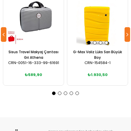
Sisus Travel Makyaj Çantası
G-Max Valiz Lüks Sarı Büyük
Gri Athena
Boy
CRN-0051-16-333-99-61691
CRN-154584-1
₺589,90
₺1.930,50
Sepete Ekle
Sepete Ekle