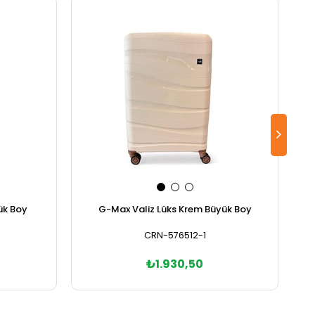
ük Boy
G-Max Valiz Lüks Krem Büyük Boy
CRN-576512-1
₺1.930,50
Sepete Ekle