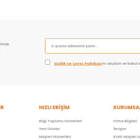
olmak
.
Gizlilik ve Çerez Politikası
’nı okudum ve kabul 
ER
HIZLI ERİŞİM
KURUMSA
Bilgi Toplumu Hizmetleri
Firma Bilgileri
Yeni Ürünler
İletişim
ı
Müşteri Hizmetleri
KVKK Müşteri 