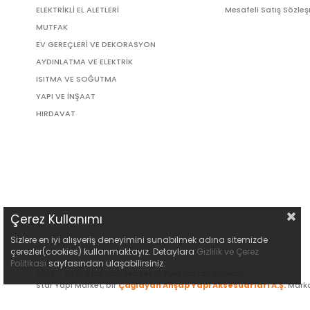
ELEKTRİKLİ EL ALETLERİ
Mesafeli Satış Sözle
MUTFAK
EV GEREÇLERİ VE DEKORASYON
AYDINLATMA VE ELEKTRİK
ISITMA VE SOĞUTMA
YAPI VE İNŞAAT
HIRDAVAT
Çerez Kullanımı
Sizlere en iyi alışveriş deneyimini sunabilmek adına sitemizde
çerezler(cookies) kullanmaktayız. Detaylara
Gizlilik ve Çerez
Politikası
sayfasından ulaşabilirsiniz.
2009 - 2026 Star Yapı Market © Tüm Hakları Saklıdır.
Star Yapı Market, bir
Çağlayan Ahşap Yapı Aksesuarları A.Ş.
Marka