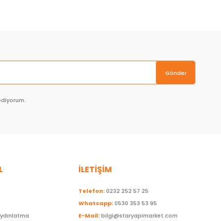
Gönder
ediyorum.
L
İLETİŞİM
Telefon:
0232 252 57 25
Whatsapp:
0530 353 53 95
Aydınlatma
E-Mail:
bilgi@staryapimarket.com