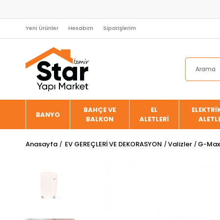
Yeni Ürünler
Hesabım
Siparişlerim
BAHÇE VE
EL
ELEKTRİK
BANYO
BALKON
ALETLERİ
ALETL
Anasayfa
EV GEREÇLERİ VE DEKORASYON
Valizler
G-Max 