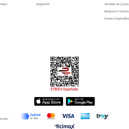
şmesi
Sepetim
Gizlilik ve Çere
Başvuru Formu
İnsan Kaynakla
sıdır.