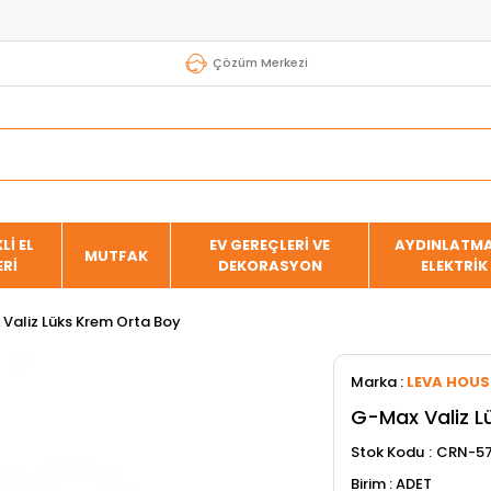
Çözüm Merkezi
Lİ EL
EV GEREÇLERİ VE
AYDINLATMA
MUTFAK
ERİ
DEKORASYON
ELEKTRİK
Valiz Lüks Krem Orta Boy
Marka
:
LEVA HOUS
G-Max Valiz L
Stok Kodu
CRN-57
ADET