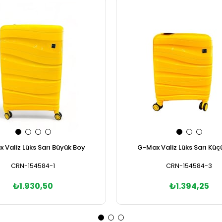
 Valiz Lüks Sarı Büyük Boy
G-Max Valiz Lüks Sarı Küç
CRN-154584-1
CRN-154584-3
₺1.930,50
₺1.394,25
Sepete Ekle
Sepete Ekle