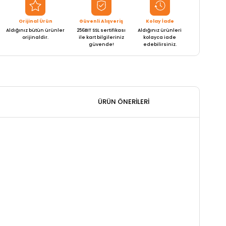
Orijinal Ürün
Güvenli Alışveriş
Kolay İade
Aldığınız bütün ürünler
256BIT SSL sertifikası
Aldığınız ürünleri
orijinaldir.
ile kart bilgileriniz
kolayca iade
güvende!
edebilirsiniz.
ÜRÜN ÖNERILERI