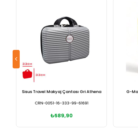
Sisus Travel Makyaj Çantası Gri Athena
G-Max
CRN-0051-16-333-99-61691
₺589,90
Sepete Ekle