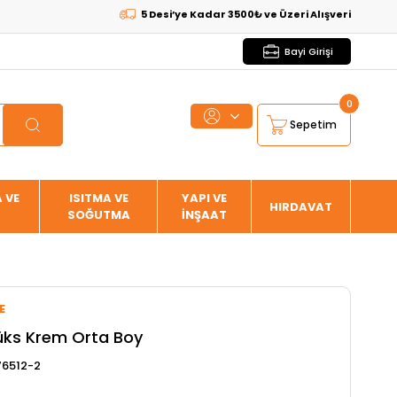
5 Desi’ye Kadar 3500₺ ve Üzeri Alışverişlerde
KARGO 
Bayi Girişi
0
Sepetim
 VE
ISITMA VE
YAPI VE
HIRDAVAT
SOĞUTMA
İNŞAAT
E
üks Krem Orta Boy
6512-2