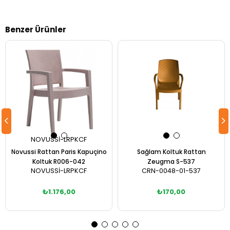
Benzer Ürünler
NOVUSSİ-LRPKCF
Novussi Rattan Paris Kapuçino
Sağlam Koltuk Rattan
Koltuk R006-042
Zeugma S-537
NOVUSSİ-LRPKCF
CRN-0048-01-537
₺1.176,00
₺170,00
Sepete Ekle