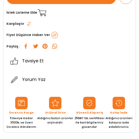
İstek Listeme Ekle
Karşılaştır
Fiyat Düşünce Haber Ver
Paylaş :
Tavsiye Et
Yorum Yaz
Ücretsiz Kargo
Orijinal Ürün
Güvenli Alışveriş
Kolay İade
5 Desiye Kadar
Aldığınız bütün ürünler
256BIT SSL sertifikası
Aldığınız ürünleri
3500₺ ve Üzeri
orijinaldir.
ile kart bilgileriniz
kolayca iade
Ücretsiz Gönderim
güvende!
edebilirsiniz.