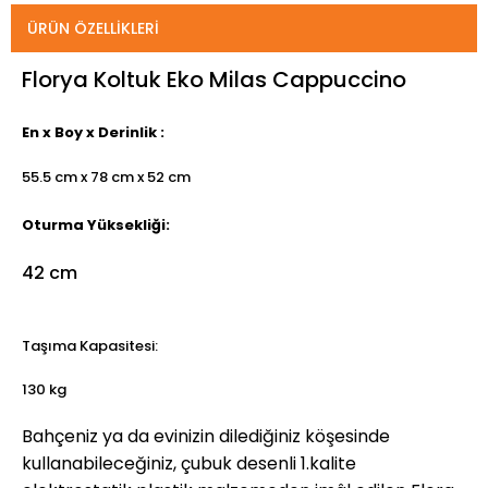
ÜRÜN ÖZELLIKLERI
Florya Koltuk Eko Milas Cappuccino
En x Boy x Derinlik :
55.5 cm x 78 cm x 52 cm
Oturma Yüksekliği:
42 cm
Taşıma Kapasitesi:
130 kg
Bahçeniz ya da evinizin dilediğiniz köşesinde
kullanabileceğiniz, çubuk desenli 1.kalite