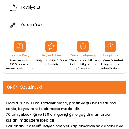
Tavsiye Et
Yorum Yaz
Ücretsiz Kargo
Orijinal Ürün
Güvenli Alışveriş
Kolay İade
5 Desiye Kadar
Aldığınız bütün ürünler
256BIT SSL sertifikası
Aldığınız ürünleri
3500₺ ve Üzeri
orijinaldir.
ile kart bilgileriniz
kolayca iade
Ücretsiz Gönderim
güvende!
edebilirsiniz.
ÜRÜN ÖZELLIKLERI
Florya 70*120 Eko Katlanır Masa, pratik ve şık bir tasarıma
sahip, beyaz renkte bir masa modelidir.
70 cm yüksekliği ve 120 cm genişliği ile çeşitli alanlarda
kullanılmak üzere idealdir.
Katlanabilir özelliği sayesinde yer kaplamadan saklanabilir ve