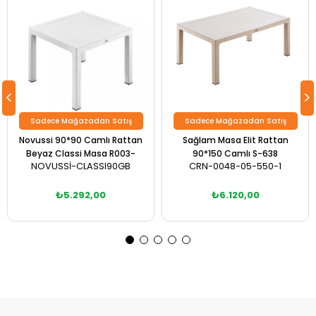
Sadece Mağazadan Satış
Sadece Mağazadan Satış
Novussi 90*90 Camlı Rattan
Sağlam Masa Elit Rattan
Beyaz Classi Masa R003-
90*150 Camlı S-638
NOVUSSİ-CLASSI90GB
CRN-0048-05-550-1
₺5.292,00
₺6.120,00