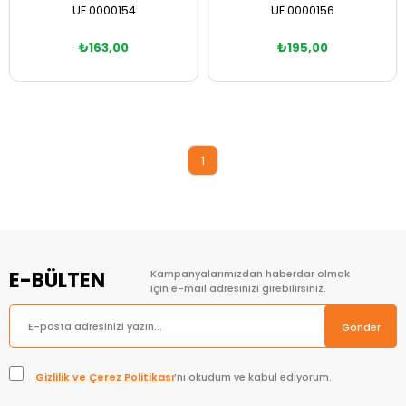
UE.0000154
UE.0000156
₺163,00
₺195,00
Sepete Ekle
1
E-BÜLTEN
Kampanyalarımızdan haberdar olmak
için e-mail adresinizi girebilirsiniz.
Gönder
Gizlilik ve Çerez Politikası
’nı okudum ve kabul ediyorum.