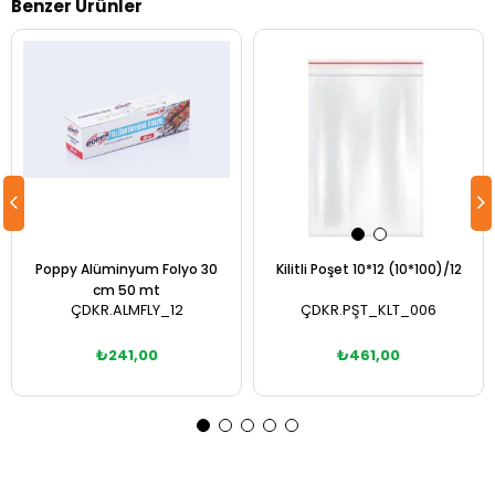
Benzer Ürünler
Poppy Alüminyum Folyo 30
Kilitli Poşet 10*12 (10*100)/12
cm 50 mt
ÇDKR.ALMFLY_12
ÇDKR.PŞT_KLT_006
₺241,00
₺461,00
Sepete Ekle
Sepete Ekle