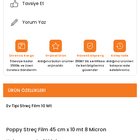
Tavsiye Et
Yorum Yaz
Ücretsiz Kargo
Orijinal Ürün
Güvenli Alışveriş
Kolay İade
5 Desiye Kadar
Aldığınız bütün ürünler
256BIT SSL sertifikası
Aldığınız ürünleri
3500₺ ve Üzeri
orijinaldir.
ile kart bilgileriniz
kolayca iade
Ücretsiz Gönderim
güvende!
edebilirsiniz.
ÜRÜN ÖZELLIKLERI
Ev Tipi Streç Film 10 Mt
Poppy Streç Film 45 cm x 10 mt 8 Micron