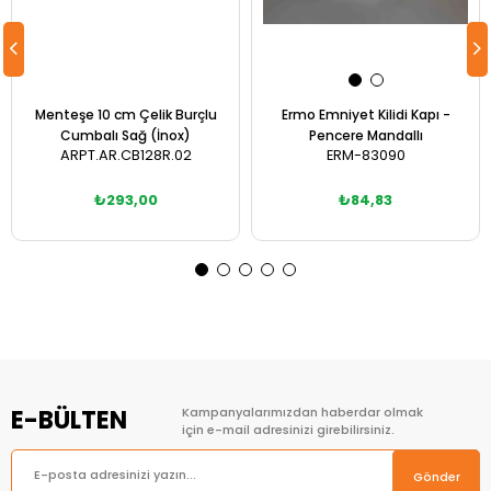
Menteşe 10 cm Çelik Burçlu
Ermo Emniyet Kilidi Kapı -
Cumbalı Sağ (İnox)
Pencere Mandallı
ARPT.AR.CB128R.02
ERM-83090
₺293,00
₺84,83
Sepete Ekle
Sepete Ekle
E-BÜLTEN
Kampanyalarımızdan haberdar olmak
için e-mail adresinizi girebilirsiniz.
Gönder