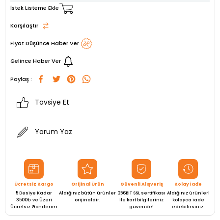
İstek Listeme Ekle
Karşılaştır
Fiyat Düşünce Haber Ver
Gelince Haber Ver
Paylaş :
Tavsiye Et
Yorum Yaz
Ücretsiz Kargo
Orijinal Ürün
Güvenli Alışveriş
Kolay İade
5 Desiye Kadar
Aldığınız bütün ürünler
256BIT SSL sertifikası
Aldığınız ürünleri
3500₺ ve Üzeri
orijinaldir.
ile kart bilgileriniz
kolayca iade
Ücretsiz Gönderim
güvende!
edebilirsiniz.