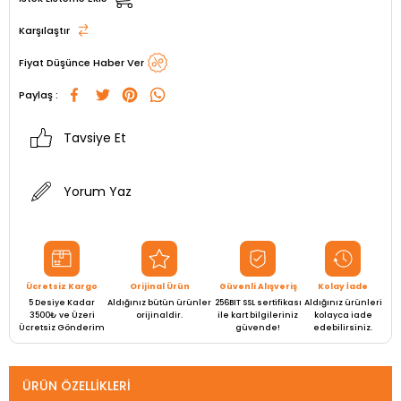
Karşılaştır
Fiyat Düşünce Haber Ver
Paylaş :
Tavsiye Et
Yorum Yaz
Ücretsiz Kargo
Orijinal Ürün
Güvenli Alışveriş
Kolay İade
5 Desiye Kadar
Aldığınız bütün ürünler
256BIT SSL sertifikası
Aldığınız ürünleri
3500₺ ve Üzeri
orijinaldir.
ile kart bilgileriniz
kolayca iade
Ücretsiz Gönderim
güvende!
edebilirsiniz.
ÜRÜN ÖZELLIKLERI