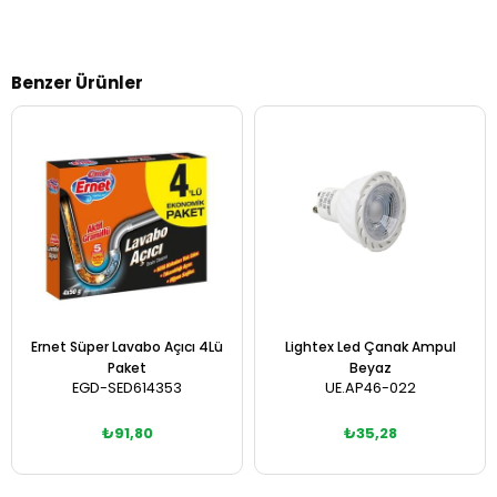
Benzer Ürünler
Ernet Süper Lavabo Açıcı 4Lü
Lightex Led Çanak Ampul
Paket
Beyaz
EGD-SED614353
UE.AP46-022
₺91,80
₺35,28