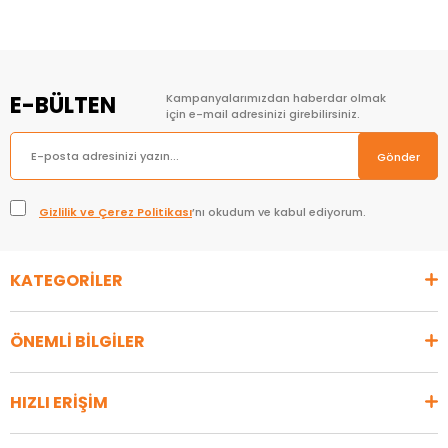
Sepete Ekle
Sepete Ekle
E-BÜLTEN
Kampanyalarımızdan haberdar olmak
için e-mail adresinizi girebilirsiniz.
Gönder
Gizlilik ve Çerez Politikası
’nı okudum ve kabul ediyorum.
KATEGORİLER
ÖNEMLİ BİLGİLER
HIZLI ERİŞİM