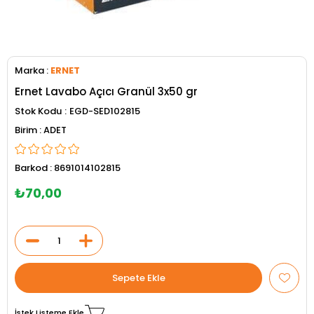
Marka
:
ERNET
Ernet Lavabo Açıcı Granül 3x50 gr
Stok Kodu
EGD-SED102815
ADET
Barkod
:
8691014102815
₺70,00
İstek Listeme Ekle