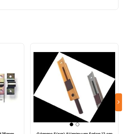
85*35mm
Gömme Sürgü Alüminyum Saten 12 cm