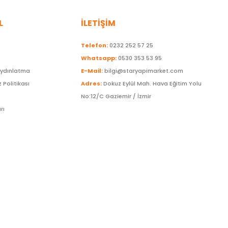
L
İLETİŞİM
Telefon:
0232 252 57 25
Whatsapp:
0530 353 53 95
Aydınlatma
E-Mail:
bilgi@staryapimarket.com
z Politikası
Adres:
Dokuz Eylül Mah. Hava Eğitim Yolu
No:12/C Gaziemir / İzmir
rı