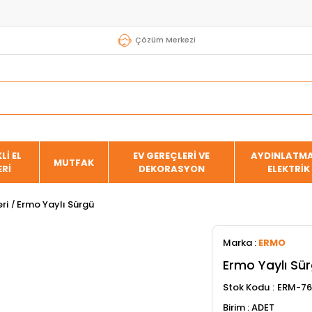
Çözüm Merkezi
Lİ EL
EV GEREÇLERİ VE
AYDINLATMA
MUTFAK
ERİ
DEKORASYON
ELEKTRİK
ri
Ermo Yaylı Sürgü
Marka
:
ERMO
Ermo Yaylı Sü
Stok Kodu
ERM-7
ADET