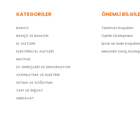
KATEGORİLER
ÖNEMLİ BİLGİL
BANYO
Teslimat Koşulları
BAHÇE VE BALKON
Üyelik Sözleşmesi
EL ALETLERİ
İptal ve İade Koşullar
ELEKTRİKLİ EL ALETLERİ
Mesafeli Satış Sözle
MUTFAK
EV GEREÇLERİ VE DEKORASYON
AYDINLATMA VE ELEKTRİK
ISITMA VE SOĞUTMA
YAPI VE İNŞAAT
HIRDAVAT