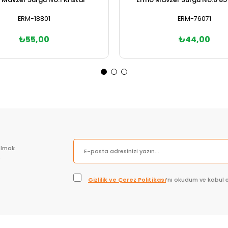
ERM-18801
ERM-76071
₺55,00
₺44,00
Sepete Ekle
Sepete Ekle
olmak
.
Gizlilik ve Çerez Politikası
’nı okudum ve kabul 