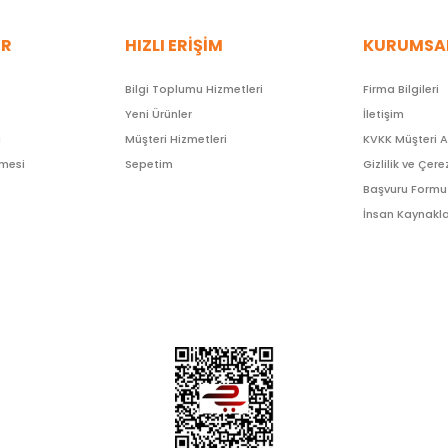
ER
HIZLI ERİŞİM
KURUMSA
Bilgi Toplumu Hizmetleri
Firma Bilgileri
Yeni Ürünler
İletişim
ı
Müşteri Hizmetleri
KVKK Müşteri 
şmesi
Sepetim
Gizlilik ve Çere
Başvuru Formu
İnsan Kaynakla