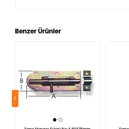
Benzer Ürünler
Ermo Mavzer Sürgü No:4 80*35mm
Ermo 