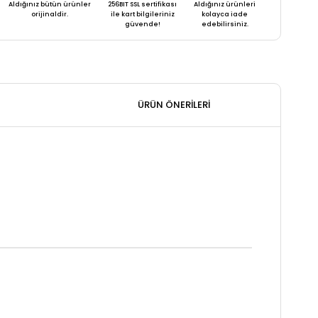
Aldığınız bütün ürünler
256BIT SSL sertifikası
Aldığınız ürünleri
orijinaldir.
ile kart bilgileriniz
kolayca iade
güvende!
edebilirsiniz.
ÜRÜN ÖNERILERI