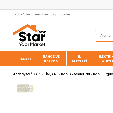
Yeni Ürünler
Hesabım
Siparişlerim
BAHÇE VE
EL
ELEKTRİK
BANYO
BALKON
ALETLERİ
ALETL
Anasayfa
YAPI VE İNŞAAT
Kapı Aksesuarları
Kapı Sürgüle