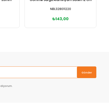
NBL328011220
₺143,00
Sepete Ekle
Gönder
ediyorum.