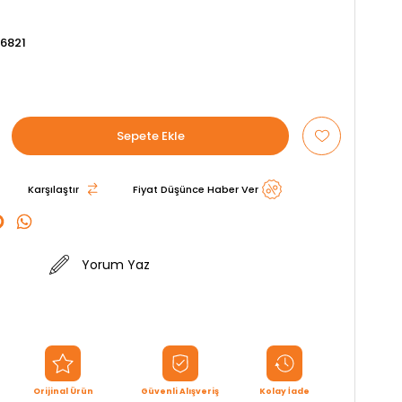
6821
Karşılaştır
Fiyat Düşünce Haber Ver
Yorum Yaz
Orijinal Ürün
Güvenli Alışveriş
Kolay İade