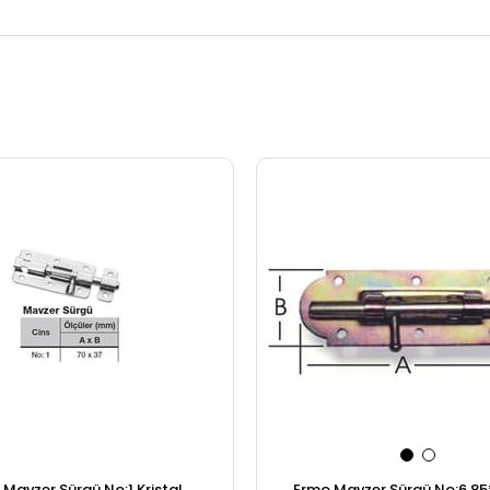
Mavzer Sürgü No:1 Kristal
Ermo Mavzer Sürgü No:6 