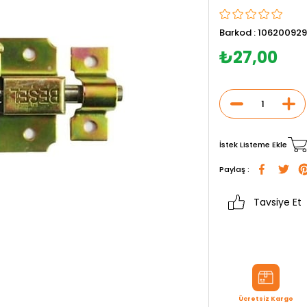
Barkod
:
106200929
₺27,00
İstek Listeme Ekle
Paylaş :
Tavsiye Et
Ücretsiz Kargo