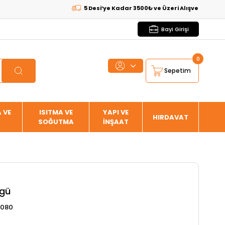
5 Desi’ye Kadar 3500₺ ve Üzeri Alışverişlerde
KARGO
Bayi Girişi
0
Sepetim
 VE
ISITMA VE
YAPI VE
HIRDAVAT
SOĞUTMA
İNŞAAT
rgü
6080