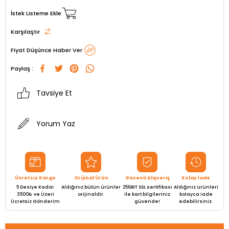
İstek Listeme Ekle
Karşılaştır
Fiyat Düşünce Haber Ver
Paylaş :
Tavsiye Et
Yorum Yaz
Ücretsiz Kargo
Orijinal Ürün
Güvenli Alışveriş
Kolay İade
5 Desiye Kadar
Aldığınız bütün ürünler
256BIT SSL sertifikası
Aldığınız ürünleri
3500₺ ve Üzeri
orijinaldir.
ile kart bilgileriniz
kolayca iade
Ücretsiz Gönderim
güvende!
edebilirsiniz.