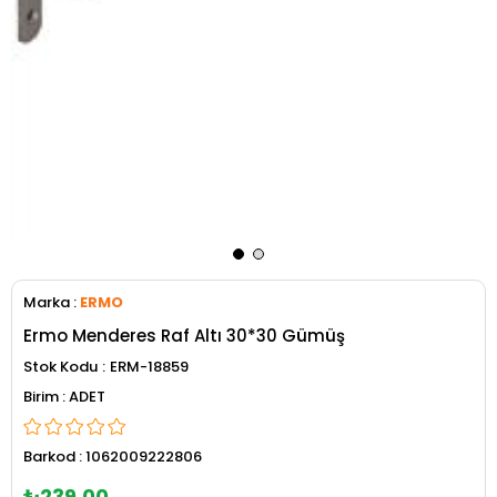
Marka
:
ERMO
Ermo Menderes Raf Altı 30*30 Gümüş
Stok Kodu
ERM-18859
ADET
Barkod
:
1062009222806
₺239,00