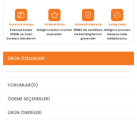
Ücretsiz Kargo
Orijinal Ürün
Güvenli Alışveriş
Kolay İade
5 Desiye Kadar
Aldığınız bütün ürünler
256BIT SSL sertifikası
Aldığınız ürünleri
3500₺ ve Üzeri
orijinaldir.
ile kart bilgileriniz
kolayca iade
Ücretsiz Gönderim
güvende!
edebilirsiniz.
ÜRÜN ÖZELLIKLERI
YORUMLAR
(0)
ÖDEME SEÇENEKLERI
ÜRÜN ÖNERILERI