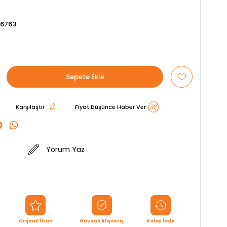
6763
Karşılaştır
Fiyat Düşünce Haber Ver
Yorum Yaz
Orijinal Ürün
Güvenli Alışveriş
Kolay İade