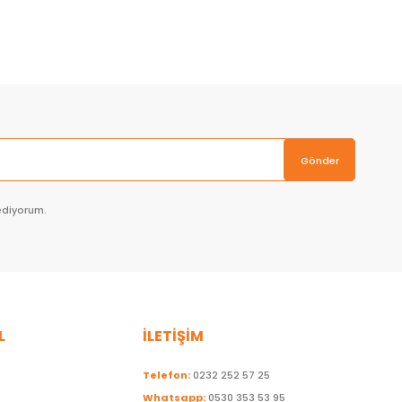
Sepete Ekle
Gönder
ediyorum.
L
İLETİŞİM
Telefon:
0232 252 57 25
Whatsapp:
0530 353 53 95