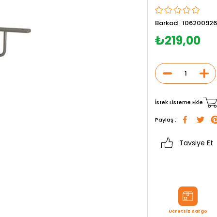
Barkod
:
106200926
₺219,00
İstek Listeme Ekle
Paylaş :
Tavsiye Et
Ücretsiz Kargo