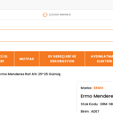
Çözüm Merkezi
Lİ EL
EV GEREÇLERİ VE
AYDINLATMA
MUTFAK
ERİ
DEKORASYON
ELEKTRİK
Ermo Menderes Raf Altı 25*25 Gümüş
Marka
:
ERMO
Ermo Mendere
Stok Kodu
ERM-18
ADET