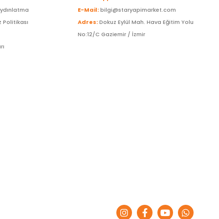
Aydınlatma
E-Mail:
bilgi@staryapimarket.com
z Politikası
Adres:
Dokuz Eylül Mah. Hava Eğitim Yolu
No:12/C Gaziemir / İzmir
rı