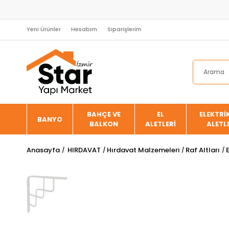
Yeni Ürünler
Hesabım
Siparişlerim
BAHÇE VE
EL
ELEKTRİK
BANYO
BALKON
ALETLERİ
ALETL
Anasayfa
HIRDAVAT
Hırdavat Malzemeleri
Raf Altları