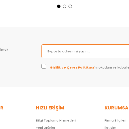
Sepete Ekle
Sepete Ekle
olmak
.
Gizlilik ve Çerez Politikası
’nı okudum ve kabul 
ER
HIZLI ERİŞİM
KURUMSA
Bilgi Toplumu Hizmetleri
Firma Bilgileri
Yeni Ürünler
İletişim