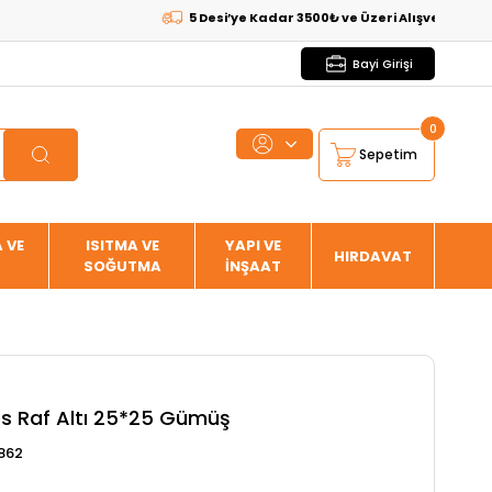
5 Desi’ye Kadar 3500₺ ve Üzeri Alışverişlerde
KARG
Bayi Girişi
0
Sepetim
 VE
ISITMA VE
YAPI VE
HIRDAVAT
SOĞUTMA
İNŞAAT
s Raf Altı 25*25 Gümüş
862