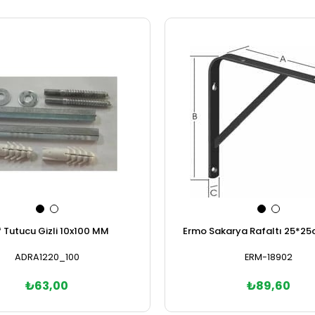
 Tutucu Gizli 10x100 MM
Ermo Sakarya Rafaltı 25*25
ADRA1220_100
ERM-18902
₺63,00
₺89,60