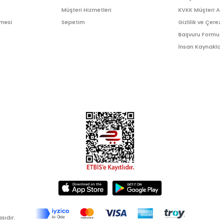
ı
Müşteri Hizmetleri
KVKK Müşteri 
şmesi
Sepetim
Gizlilik ve Çere
Başvuru Formu
İnsan Kaynakla
sıdır.