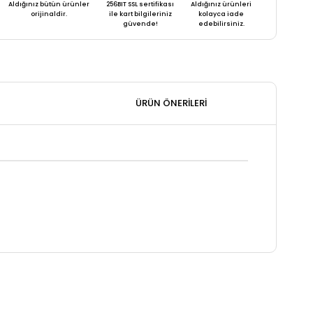
Aldığınız bütün ürünler
256BIT SSL sertifikası
Aldığınız ürünleri
orijinaldir.
ile kart bilgileriniz
kolayca iade
güvende!
edebilirsiniz.
ÜRÜN ÖNERILERI