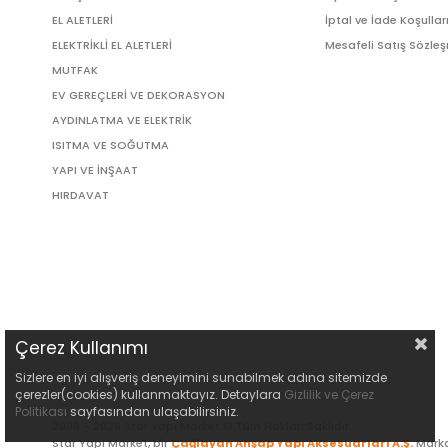
EL ALETLERİ
İptal ve İade Koşullar
ELEKTRİKLİ EL ALETLERİ
Mesafeli Satış Sözle
MUTFAK
EV GEREÇLERİ VE DEKORASYON
AYDINLATMA VE ELEKTRİK
ISITMA VE SOĞUTMA
YAPI VE İNŞAAT
HIRDAVAT
Çerez Kullanımı
Sizlere en iyi alışveriş deneyimini sunabilmek adına sitemizde
çerezler(cookies) kullanmaktayız. Detaylara
Gizlilik ve Çerez
Politikası
sayfasından ulaşabilirsiniz.
2009 - 2026 Star Yapı Market © Tüm Hakları Saklıdır.
Star Yapı Market, bir
Çağlayan Ahşap Yapı Aksesuarları A.Ş.
Marka