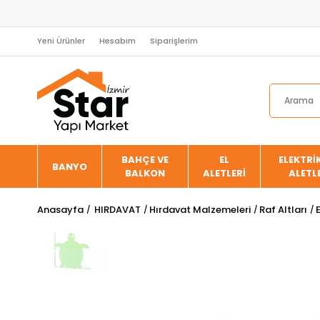
Yeni Ürünler
Hesabım
Siparişlerim
BAHÇE VE
EL
ELEKTRİK
BANYO
BALKON
ALETLERİ
ALETL
Anasayfa
HIRDAVAT
Hırdavat Malzemeleri
Raf Altları