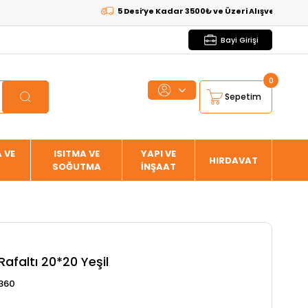
5 Desi’ye Kadar 3500₺ ve Üzeri Alışverişlerde
KARG
Bayi Girişi
0
Sepetim
 VE
ISITMA VE
YAPI VE
HIRDAVAT
SOĞUTMA
İNŞAAT
afaltı 20*20 Yeşil
360