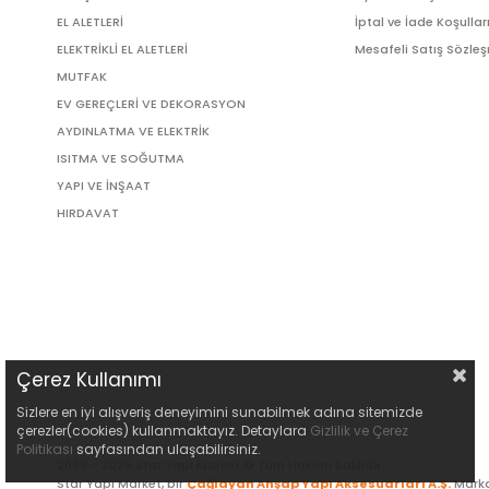
EL ALETLERİ
İptal ve İade Koşullar
ELEKTRİKLİ EL ALETLERİ
Mesafeli Satış Sözle
MUTFAK
EV GEREÇLERİ VE DEKORASYON
AYDINLATMA VE ELEKTRİK
ISITMA VE SOĞUTMA
YAPI VE İNŞAAT
HIRDAVAT
Çerez Kullanımı
Sizlere en iyi alışveriş deneyimini sunabilmek adına sitemizde
çerezler(cookies) kullanmaktayız. Detaylara
Gizlilik ve Çerez
Politikası
sayfasından ulaşabilirsiniz.
2009 - 2026 Star Yapı Market © Tüm Hakları Saklıdır.
Star Yapı Market, bir
Çağlayan Ahşap Yapı Aksesuarları A.Ş.
Marka