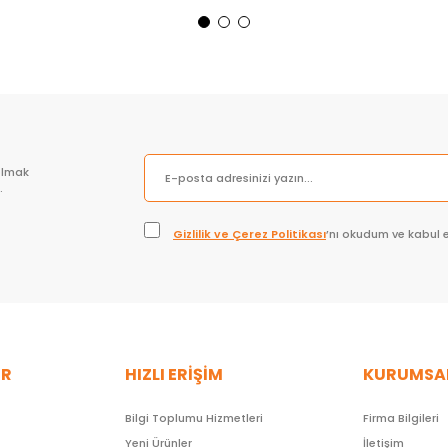
Sepete Ekle
Sepete Ekle
olmak
.
Gizlilik ve Çerez Politikası
’nı okudum ve kabul 
ER
HIZLI ERİŞİM
KURUMSA
Bilgi Toplumu Hizmetleri
Firma Bilgileri
Yeni Ürünler
İletişim