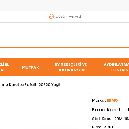
Çözüm Merkezi
Lİ EL
EV GEREÇLERİ VE
AYDINLATMA
MUTFAK
ERİ
DEKORASYON
ELEKTRİK
Ermo Karetta Rafaltı 20*20 Yeşil
Marka
:
ERMO
Ermo Karetta R
Stok Kodu
ERM-18
ADET