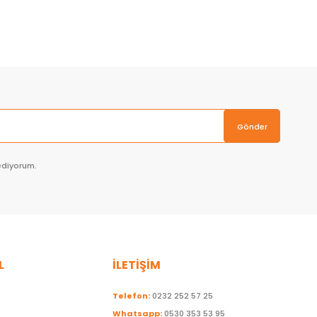
Sepete Ekle
Gönder
ediyorum.
L
İLETİŞİM
Telefon:
0232 252 57 25
Whatsapp:
0530 353 53 95