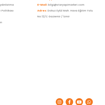
Aydınlatma
E-Mail:
bilgi@staryapimarket.com
z Politikası
Adres:
Dokuz Eylül Mah. Hava Eğitim Yolu
No:12/C Gaziemir / İzmir
rı