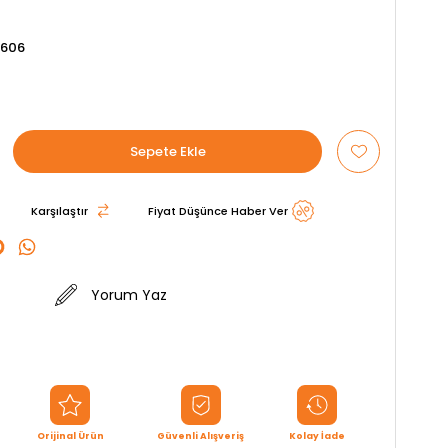
3606
Karşılaştır
Fiyat Düşünce Haber Ver
Yorum Yaz
Orijinal Ürün
Güvenli Alışveriş
Kolay İade