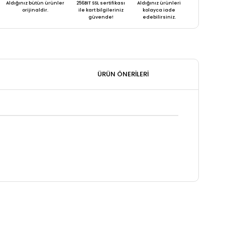
Aldığınız bütün ürünler
256BIT SSL sertifikası
Aldığınız ürünleri
orijinaldir.
ile kart bilgileriniz
kolayca iade
güvende!
edebilirsiniz.
ÜRÜN ÖNERILERI