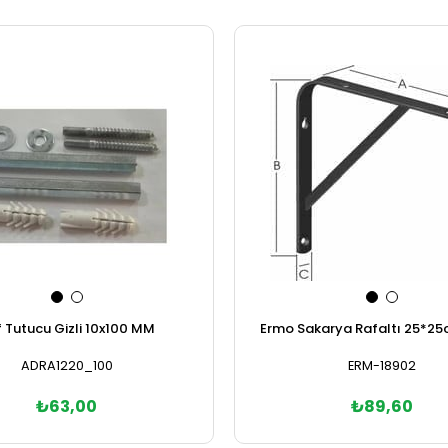
 Tutucu Gizli 10x100 MM
Ermo Sakarya Rafaltı 25*25
ADRA1220_100
ERM-18902
₺63,00
₺89,60