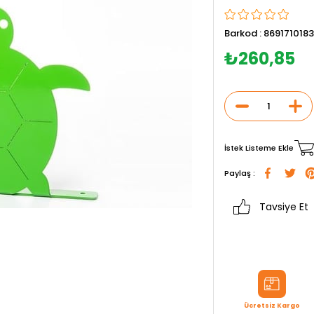
Barkod
:
869171018
₺260,85
İstek Listeme Ekle
Paylaş :
Tavsiye Et
Ücretsiz Kargo