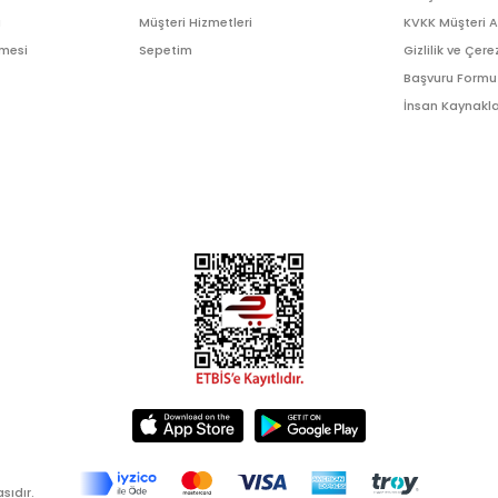
ı
Müşteri Hizmetleri
KVKK Müşteri 
şmesi
Sepetim
Gizlilik ve Çere
Başvuru Formu
İnsan Kaynakla
sıdır.