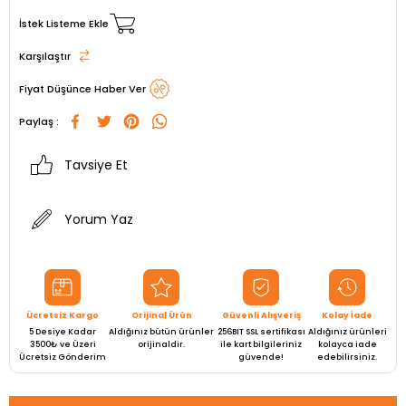
İstek Listeme Ekle
Karşılaştır
Fiyat Düşünce Haber Ver
Paylaş :
Tavsiye Et
Yorum Yaz
Ücretsiz Kargo
Orijinal Ürün
Güvenli Alışveriş
Kolay İade
5 Desiye Kadar
Aldığınız bütün ürünler
256BIT SSL sertifikası
Aldığınız ürünleri
3500₺ ve Üzeri
orijinaldir.
ile kart bilgileriniz
kolayca iade
Ücretsiz Gönderim
güvende!
edebilirsiniz.