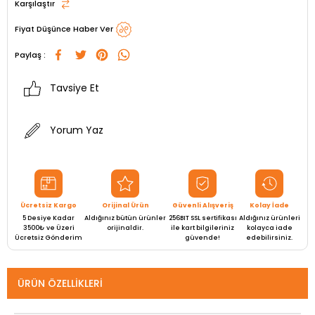
Karşılaştır
Fiyat Düşünce Haber Ver
Paylaş :
Tavsiye Et
Yorum Yaz
Ücretsiz Kargo
Orijinal Ürün
Güvenli Alışveriş
Kolay İade
5 Desiye Kadar
Aldığınız bütün ürünler
256BIT SSL sertifikası
Aldığınız ürünleri
3500₺ ve Üzeri
orijinaldir.
ile kart bilgileriniz
kolayca iade
Ücretsiz Gönderim
güvende!
edebilirsiniz.
ÜRÜN ÖZELLIKLERI