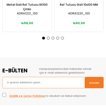
Metal Gizli Raf Tutucu 8X100
Raf Tutucu Gizli 10x100 MM
Çinko
ADRA1221_100
ADRA1220_100
₺58,00
₺63,00
Sepete Ekle
Sepete Ekle
E-BÜLTEN
Kampanyalarımızdan haberdar olmak
için e-mail adresinizi girebilirsiniz.
Gönder
Gizlilik ve Çerez Politikası
’nı okudum ve kabul ediyorum.